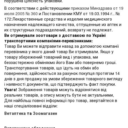
порушена цілісність упаковки.
В соответствии с действующими
приказом Минздрава от 19
июля 2005 № 360
и Постановлении КМУ от 19.03.1994 г.. №
172:Лекарственные средства и изделия медицинского
назначения надлежащего качества, отпущенные из аптек и
их структурных подразделений, возврату не подлежат.
Ви отримували зоотовари з доставкою по Україні
транспортними компаніями-перевізниками:
Товар Ви можете відправити назад за допомогою компанії
перевізника у якого даний товар Ви отримували. Якщо у
товару збережений товарний вид і упаковка, ми
беззастережно обміняємо його Вам або повернемо гроші.
Транспортування товарів, що їдуть на обмін або
повернення, здійснюється за рахунок покупця протягом 14
днів з дня продажу за умови збереження товарного вигляду
і наявності документів, що підтверджують факт покупки.
Увага!
Зображення товарів можуть відрізнятися від
реальних товарів, а опису можуть бути не актуальними,
Для найбільш повної інформації про товар, звертайтеся в
наші спеціалізовані відділи:
Ветаптека
та
Зоомагазин
Ветеринарне обладнання