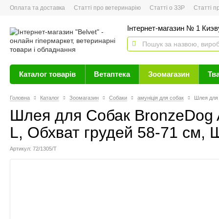
Оплата та доставка
Статті про ветеринарію
Статті о ЗЗР
Статті про 
Інтернет-магазин № 1 Киэву
Каталог товарів
Ветаптека
Зоомагазин
Тв
Головна
Каталог
Зоомагазин
Собаки
амуніція для собак
Шлея для 
Шлея для Собак BronzeDog A
L, Обхват грудей 58-71 см, 
Артикул: 72/1305/Т