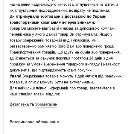
назначения надлежащего качества, отпущенные из аптек и
их структурных подразделений, возврату не подлежат.
Ви отримували зоотовари з доставкою по Україні
транспортними компаніями-перевізниками:
Товар Ви можете відправити назад за допомогою компанії
перевізника у якого даний товар Ви отримували. Якщо у
товару збережений товарний вид і упаковка, ми
беззастережно обміняємо його Вам або повернемо гроші.
Транспортування товарів, що їдуть на обмін або повернення,
здійснюється за рахунок покупця протягом 14 днів з дня
продажу за умови збереження товарного вигляду і наявності
документів, що підтверджують факт покупки.
Увага!
Зображення товарів можуть відрізнятися від реальних
товарів, а опису можуть бути не актуальними,
Для найбільш повної інформації про товар, звертайтеся в
наші спеціалізовані відділи:
Ветаптека
та
Зоомагазин
Ветеринарне обладнання