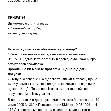
самообслуговування
ПРИВАТ 24
Ви можете оплатити товар
в будь-який час доби,
не виходячи з дому
Як я можу обміняти або повернути товар?
Обмін і повернення товару, купленого в зоомагазині
"BELVET", здійснюється тільки відповідно до "Закону про
захист прав споживача".
Зробити це Ви можете протягом 14 днів від дати
покупки.
Обміну або поверненню підлягають тільки ті товари, що не
були у вжитку і не мають слідів використання: подряпини,
відколи й т. Д., Товар повністю укомплектований і не
порушена цілісність упаковки.
В соответствии с действующими
приказом Минздрава от 19
июля 2005 № 360
и Постановлении КМУ от 19.03.1994 г.. №
172:Лекарственные средства и изделия медицинского