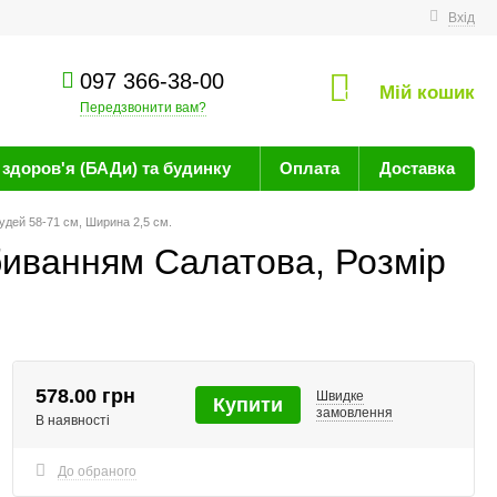
техніку
Вхід
097 366-38-00
Мій кошик
0
Передзвонити вам?
здоров'я (БАДи) та будинку
Оплата
Доставка
удей 58-71 см, Ширина 2,5 см.
биванням Cалатова, Розмір
578.00 грн
Швидке
Купити
замовлення
В наявності
До обраного