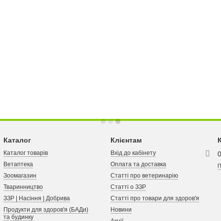
Каталог
Клієнтам
Каталог товарів
Вхід до кабінету
Ветаптека
Оплата та доставка
П
Зоомагазин
Статті про ветеринарію
Тваринництво
Статті о ЗЗР
ЗЗР | Насіння | Добрива
Статті про товари для здоров'я
Продукти для здоров'я (БАДи)
Новини
та будинку