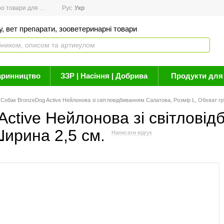
товари для здоров'я
Рус
Новини
Укр
Акції
Бренди
Контакти
Статті про 
, вет препарати, зооветеринарні товари
аринництво
ЗЗР | Насіння | Добрива
Продукти для 
Собак BronzeDog Active Нейлонова зі світловідбиванням Cалатова, Розмір L, Обхват гр
ctive Нейлонова зі світловід
Ширина 2,5 см.
Написати відгук