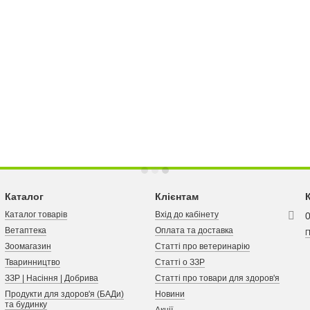
Каталог
Клієнтам
Каталог товарів
Вхід до кабінету
Ветаптека
Оплата та доставка
П
Зоомагазин
Статті про ветеринарію
Тваринництво
Статті о ЗЗР
ЗЗР | Насіння | Добрива
Статті про товари для здоров'я
Продукти для здоров'я (БАДи)
Новини
та будинку