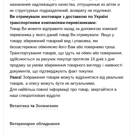
назначения надлежащего качества, отпущенные из аптек и
их структурных подразделений, возврату не подлежат.
Ви отримували зоотовари з доставкою по Україні
транспортними компаніями-перевізниками:
Товар Ви можете відправити назад за допомогою компанії
перевізника у якого даний товар Ви отримували. Якщо у
товару збережений товарний вид і упаковка, ми
беззастережно обміняємо його Вам або повернемо гроші.
Транспортування товарів, що їдуть на обмін або повернення,
здійснюється за рахунок покупця протягом 14 днів з дня
продажу за умови збереження товарного вигляду і наявності
документів, що підтверджують факт покупки.
Увага!
Зображення товарів можуть відрізнятися від реальних
товарів, а опису можуть бути не актуальними,
Для найбільш повної інформації про товар, звертайтеся в
наші спеціалізовані відділи:
Ветаптека
та
Зоомагазин
Ветеринарне обладнання