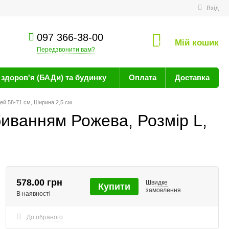
техніку
Вхід
097 366-38-00
Мій кошик
0
Передзвонити вам?
здоров'я (БАДи) та будинку
Оплата
Доставка
ей 58-71 см, Ширина 2,5 см.
биванням Рожева, Розмір L,
578.00 грн
Швидке
Купити
замовлення
В наявності
До обраного