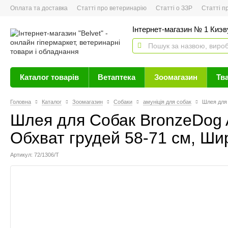
Оплата та доставка
Статті про ветеринарію
Статті о ЗЗР
Статті про 
Інтернет-магазин № 1 Киэву
Каталог товарів
Ветаптека
Зоомагазин
Тв
Головна
Каталог
Зоомагазин
Собаки
амуніція для собак
Шлея для 
Шлея для Собак BronzeDog A
Обхват грудей 58-71 см, Шир
Артикул: 72/1306/Т