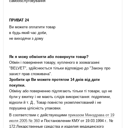
самообслуговування
ПРИВАТ 24
Ви можете оплатити товар
в будь-який час доби,
не виходячи з дому
Як я можу обміняти або повернути товар?
Обмін і повернення товару, купленого в зоомагазині
"BELVET", здійснюється тільки відповідно до "Закону про
захист прав споживача".
Зробити це Ви можете протягом 14 днів від дати
покупки.
Обміну або поверненню підлягають тільки ті товари, що не
були у вжитку і не мають слідів використання: подряпини,
відколи й т. Д., Товар повністю укомплектований і не
порушена цілісність упаковки.
В соответствии с действующими
приказом Минздрава от 19
июля 2005 № 360
и Постановлении КМУ от 19.03.1994 г.. №
172:Лекарственные средства и изделия медицинского