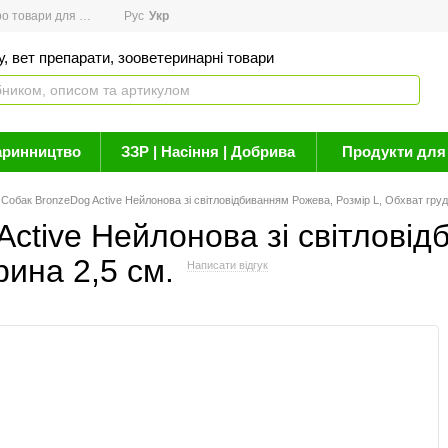
товари для здоров'я
Рус
Новини
Укр
Акції
Бренди
Контакти
Статті про 
, вет препарати, зооветеринарні товари
аринництво
ЗЗР | Насіння | Добрива
Продукти для 
Собак BronzeDog Active Нейлонова зі світловідбиванням Рожева, Розмір L, Обхват груд
ctive Нейлонова зі світловід
ина 2,5 см.
Написати відгук