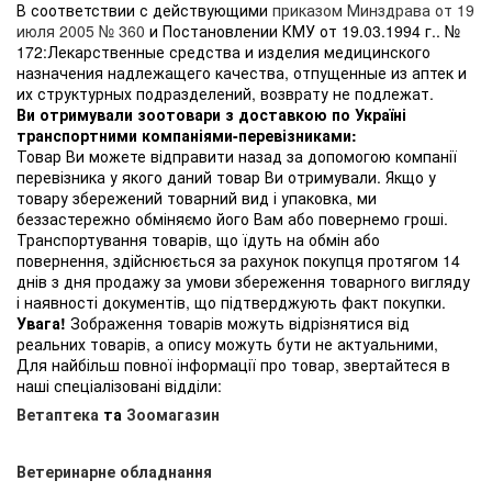
В соответствии с действующими
приказом Минздрава от 19
июля 2005 № 360
и Постановлении КМУ от 19.03.1994 г.. №
172:Лекарственные средства и изделия медицинского
назначения надлежащего качества, отпущенные из аптек и
их структурных подразделений, возврату не подлежат.
Ви отримували зоотовари з доставкою по Україні
транспортними компаніями-перевізниками:
Товар Ви можете відправити назад за допомогою компанії
перевізника у якого даний товар Ви отримували. Якщо у
товару збережений товарний вид і упаковка, ми
беззастережно обміняємо його Вам або повернемо гроші.
Транспортування товарів, що їдуть на обмін або
повернення, здійснюється за рахунок покупця протягом 14
днів з дня продажу за умови збереження товарного вигляду
і наявності документів, що підтверджують факт покупки.
Увага!
Зображення товарів можуть відрізнятися від
реальних товарів, а опису можуть бути не актуальними,
Для найбільш повної інформації про товар, звертайтеся в
наші спеціалізовані відділи:
Ветаптека
та
Зоомагазин
Ветеринарне обладнання