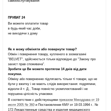
самообслуговування
ПРИВАТ 24
Ви можете оплатити товар
в будь-який час доби,
не виходячи з дому
Як я можу обміняти або повернути товар?
Обмін і повернення товару, купленого в зоомагазині
"BELVET", здійснюється тільки відповідно до "Закону про
захист прав споживача".
Зробити це Ви можете протягом 14 днів від дати
покупки.
Обміну або поверненню підлягають тільки ті товари, що не
були у вжитку і не мають слідів використання: подряпини,
відколи й т. Д., Товар повністю укомплектований і не
порушена цілісність упаковки.
В соответствии с действующими
приказом Минздрава от 19
июля 2005 № 360
и Постановлении КМУ от 19.03.1994 г.. №
172:Лекарственные средства и изделия медицинского