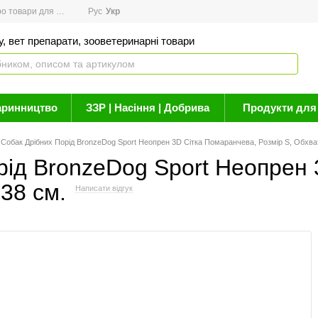
товари для здоров'я
Рус
Новини
Укр
Акції
Бренди
Контакти
Статті про 
, вет препарати, зооветеринарні товари
аринництво
ЗЗР | Насіння | Добрива
Продукти для 
Собак Дрібних Порід BronzeDog Sport Неопрен 3D Сітка Помаранчева, Розмір S, Обхват
рід BronzeDog Sport Неопрен 
-38 см.
Написати відгук