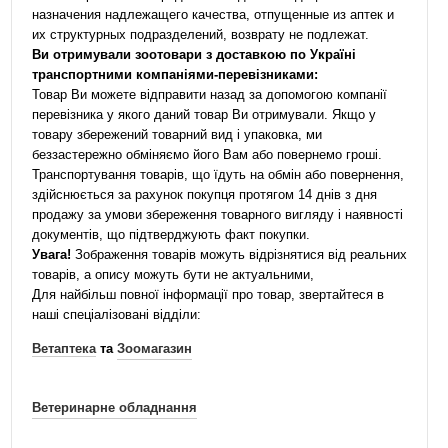
назначения надлежащего качества, отпущенные из аптек и
их структурных подразделений, возврату не подлежат.
Ви отримували зоотовари з доставкою по Україні
транспортними компаніями-перевізниками:
Товар Ви можете відправити назад за допомогою компанії
перевізника у якого даний товар Ви отримували. Якщо у
товару збережений товарний вид і упаковка, ми
беззастережно обміняємо його Вам або повернемо гроші.
Транспортування товарів, що їдуть на обмін або повернення,
здійснюється за рахунок покупця протягом 14 днів з дня
продажу за умови збереження товарного вигляду і наявності
документів, що підтверджують факт покупки.
Увага!
Зображення товарів можуть відрізнятися від реальних
товарів, а опису можуть бути не актуальними,
Для найбільш повної інформації про товар, звертайтеся в
наші спеціалізовані відділи:
Ветаптека
та
Зоомагазин
Ветеринарне обладнання