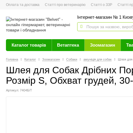
Оплата та доставка
Статті про ветеринарію
Статті о ЗЗР
Статті про 
Інтернет-магазин № 1 Киэву
Каталог товарів
Ветаптека
Зоомагазин
Тв
Головна
Каталог
Зоомагазин
Собаки
амуніція для собак
Шлея для 
Шлея для Собак Дрібних По
Розмір S, Обхват грудей, 30
Артикул: 7404Б/Т