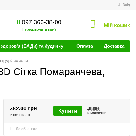
техніку
Вхід
097 366-38-00
Мій кошик
0
Передзвонити вам?
здоров'я (БАДи) та будинку
Оплата
Доставка
 грудей, 30-38 см.
3D Сітка Помаранчева,
382.00 грн
Швидке
Купити
замовлення
В наявності
До обраного