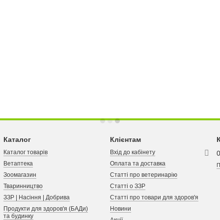
Каталог
Клієнтам
Каталог товарів
Вхід до кабінету
Ветаптека
Оплата та доставка
П
Зоомагазин
Статті про ветеринарію
Тваринництво
Статті о ЗЗР
ЗЗР | Насіння | Добрива
Статті про товари для здоров'я
Продукти для здоров'я (БАДи)
Новини
та будинку