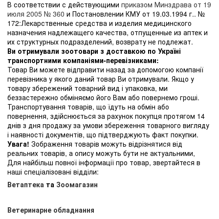
В соответствии с действующими
приказом Минздрава от 19
июля 2005 № 360
и Постановлении КМУ от 19.03.1994 г.. №
172:Лекарственные средства и изделия медицинского
назначения надлежащего качества, отпущенные из аптек и
их структурных подразделений, возврату не подлежат.
Ви отримували зоотовари з доставкою по Україні
транспортними компаніями-перевізниками:
Товар Ви можете відправити назад за допомогою компанії
перевізника у якого даний товар Ви отримували. Якщо у
товару збережений товарний вид і упаковка, ми
беззастережно обміняємо його Вам або повернемо гроші.
Транспортування товарів, що їдуть на обмін або
повернення, здійснюється за рахунок покупця протягом 14
днів з дня продажу за умови збереження товарного вигляду
і наявності документів, що підтверджують факт покупки.
Увага!
Зображення товарів можуть відрізнятися від
реальних товарів, а опису можуть бути не актуальними,
Для найбільш повної інформації про товар, звертайтеся в
наші спеціалізовані відділи:
Ветаптека
та
Зоомагазин
Ветеринарне обладнання