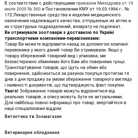
В соответствии с действующими
приказом Минздрава от 19
июля 2005 № 360
и Постановлении КМУ от 19.03.1994 г.. №
172:Лекарственные средства и изделия медицинского
назначения надлежащего качества, отпущенные из аптек и
их структурных подразделений, возврату не подлежат.
Ви отримували зоотовари з доставкою по Україні
транспортними компаніями-перевізниками:
Товар Ви можете відправити назад за допомогою компанії
перевізника у якого даний товар Ви отримували. Якщо у
товару збережений товарний вид і упаковка, ми
беззастережно обміняємо його Вам або повернемо гроші.
Транспортування товарів, що їдуть на обмін або
повернення, здійснюється за рахунок покупця протягом 14
днів з дня продажу за умови збереження товарного вигляду
і наявності документів, що підтверджують факт покупки.
Увага!
Зображення товарів можуть відрізнятися від
реальних товарів, а опису можуть бути не актуальними,
Для найбільш повної інформації про товар, звертайтеся в
наші спеціалізовані відділи:
Ветаптека
та
Зоомагазин
Ветеринарне обладнання