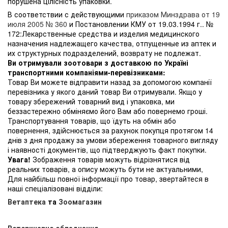
порушена цілісність упаковки.
В соответствии с действующими
приказом Минздрава от 19
июля 2005 № 360
и Постановлении КМУ от 19.03.1994 г.. №
172:Лекарственные средства и изделия медицинского
назначения надлежащего качества, отпущенные из аптек и
их структурных подразделений, возврату не подлежат.
Ви отримували зоотовари з доставкою по Україні
транспортними компаніями-перевізниками:
Товар Ви можете відправити назад за допомогою компанії
перевізника у якого даний товар Ви отримували. Якщо у
товару збережений товарний вид і упаковка, ми
беззастережно обміняємо його Вам або повернемо гроші.
Транспортування товарів, що їдуть на обмін або
повернення, здійснюється за рахунок покупця протягом 14
днів з дня продажу за умови збереження товарного вигляду
і наявності документів, що підтверджують факт покупки.
Увага!
Зображення товарів можуть відрізнятися від
реальних товарів, а опису можуть бути не актуальними,
Для найбільш повної інформації про товар, звертайтеся в
наші спеціалізовані відділи:
Ветаптека
та
Зоомагазин
Ветеринарне обладнання