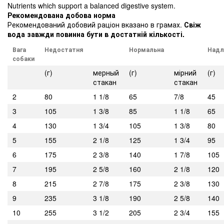
Nutrients which support a balanced digestive system.
Рекомендована добова норма
Рекомендований добовий раціон вказано в грамах.
Свіж
вода завжди повинна бути в достатній кількості.
В
ага
Недостат
ня
Нормальн
а
Надл
собаки
(г)
мерный
(г)
мірний
(г)
стакан
стакан
2
80
1 1/8
65
7/8
45
3
105
1 3/8
85
1 1/8
65
4
130
1 3/4
105
1 3/8
80
5
155
2 1/8
125
1 3/4
95
6
175
2 3/8
140
1 7/8
105
7
195
2 5/8
160
2 1/8
120
8
215
2 7/8
175
2 3/8
130
9
235
3 1/8
190
2 5/8
140
10
255
3 1/2
205
2 3/4
155