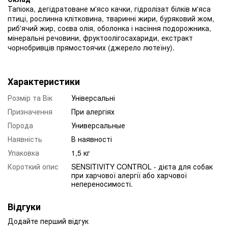
Тапіока, дегідратоване м'ясо качки, гідролізат білків м'яса
птиці, рослинна клітковина, тваринні жири, буряковий жом,
риб'ячий жир, соєва олія, оболонка і насіння подорожника,
мінеральні речовини, фруктоолігосахариди, екстракт
чорнобривців прямостоячих (джерело лютеїну).
Характеристики
Розмір та Вік
Універсальні
Призначення
При алергіях
Порода
Универсальные
Наявність
В наявності
Упаковка
1,5 кг
Короткий опис
SENSITIVITY CONTROL - дієта для собак
при харчової алергії або харчової
непереносимості.
Відгуки
Додайте перший відгук