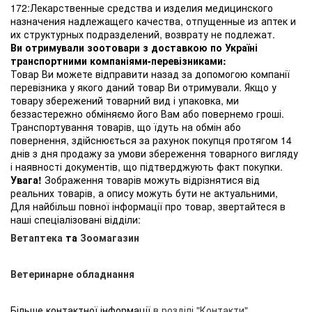
172:Лекарственные средства и изделия медицинского
назначения надлежащего качества, отпущенные из аптек и
их структурных подразделений, возврату не подлежат.
Ви отримували зоотовари з доставкою по Україні
транспортними компаніями-перевізниками:
Товар Ви можете відправити назад за допомогою компанії
перевізника у якого даний товар Ви отримували. Якщо у
товару збережений товарний вид і упаковка, ми
беззастережно обміняємо його Вам або повернемо гроші.
Транспортування товарів, що їдуть на обмін або
повернення, здійснюється за рахунок покупця протягом 14
днів з дня продажу за умови збереження товарного вигляду
і наявності документів, що підтверджують факт покупки.
Увага!
Зображення товарів можуть відрізнятися від
реальних товарів, а опису можуть бути не актуальними,
Для найбільш повної інформації про товар, звертайтеся в
наші спеціалізовані відділи:
Ветаптека
та
Зоомагазин
Ветеринарне обладнання
Більше контактної інформації
в розділі "Контакти"