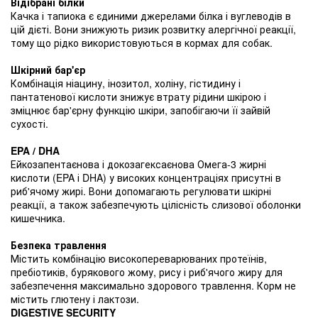
Відібрані білки
Качка і тапиока є єдиними джерелами білка і вуглеводів в
цій дієті. Вони знижують ризик розвитку алергічної реакції,
тому що рідко використовуються в кормах для собак.
Шкірний бар'єр
Комбінація ніацину, інозитол, холіну, гістидину і
пантатенової кислоти знижує втрату рідини шкірою і
зміцнює бар'єрну функцію шкіри, запобігаючи її зайвій
сухості.
EPA / DHA
Ейкозапентаєнова і докозагексаєнова Омега-3 жирні
кислоти (EPA і DHA) у високих концентраціях присутні в
риб'ячому жирі. Вони допомагають регулювати шкірні
реакції, а також забезпечують цілісність слизової оболонки
кишечника.
Безпека травлення
Містить комбінацію високопереварюваних протеїнів,
пребіотиків, бурякового жому, рису і риб'ячого жиру для
забезпечення максимально здорового травлення. Корм не
містить глютену і лактози.
DIGESTIVE SECURITY