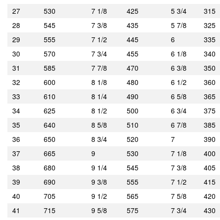
27
530
7 1/8
425
5 3/4
315
28
545
7 3/8
435
5 7/8
325
29
555
7 1/2
445
6
335
30
570
7 3/4
455
6 1/8
340
31
585
7 7/8
470
6 3/8
350
32
600
8 1/8
480
6 1/2
360
33
610
8 1/4
490
6 5/8
365
34
625
8 1/2
500
6 3/4
375
35
640
8 5/8
510
6 7/8
385
36
650
8 3/4
520
7
390
37
665
9
530
7 1/8
400
38
680
9 1/4
545
7 3/8
405
39
690
9 3/8
555
7 1/2
415
40
705
9 1/2
565
7 5/8
420
41
715
9 5/8
575
7 3/4
430