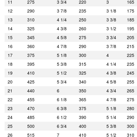
11
275
3 3/4
220
3
165
12
290
3 7/8
235
3 1/8
175
13
310
4 1/4
250
3 3/8
185
14
325
4 3/8
260
3 1/2
195
15
345
4 5/8
275
3 3/4
205
16
360
4 7/8
290
3 7/8
215
17
375
5 1/8
300
4
225
18
395
5 3/8
315
4 1/4
235
19
410
5 1/2
325
4 3/8
245
20
425
5 3/4
340
4 5/8
255
21
440
6
350
4 3/4
265
22
455
6 1/8
365
4 7/8
275
23
470
6 3/8
375
5 1/8
280
24
485
6 1/2
390
5 1/4
290
25
500
6 3/4
400
5 3/8
300
26
515
7
410
5 1/2
310