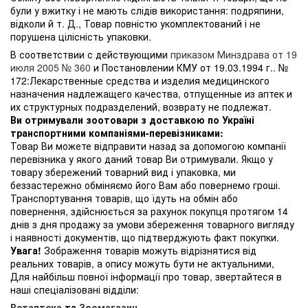
були у вжитку і не мають слідів використання: подряпини,
відколи й т. Д., Товар повністю укомплектований і не
порушена цілісність упаковки.
В соответствии с действующими
приказом Минздрава от 19
июля 2005 № 360
и Постановлении КМУ от 19.03.1994 г.. №
172:Лекарственные средства и изделия медицинского
назначения надлежащего качества, отпущенные из аптек и
их структурных подразделений, возврату не подлежат.
Ви отримували зоотовари з доставкою по Україні
транспортними компаніями-перевізниками:
Товар Ви можете відправити назад за допомогою компанії
перевізника у якого даний товар Ви отримували. Якщо у
товару збережений товарний вид і упаковка, ми
беззастережно обміняємо його Вам або повернемо гроші.
Транспортування товарів, що їдуть на обмін або
повернення, здійснюється за рахунок покупця протягом 14
днів з дня продажу за умови збереження товарного вигляду
і наявності документів, що підтверджують факт покупки.
Увага!
Зображення товарів можуть відрізнятися від
реальних товарів, а опису можуть бути не актуальними,
Для найбільш повної інформації про товар, звертайтеся в
наші спеціалізовані відділи:
Ветаптека
та
Зоомагазин