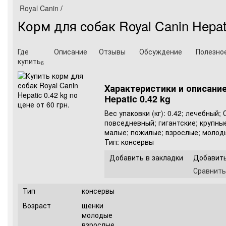
Royal Canin
/
Корм для собак Royal Canin Hepati
Где
Описание
Отзывы
Обсуждение
Полезно
купить
6
Характеристики и описание
Hepatic 0.42 kg
Вес упаковки (кг): 0.42; лечебный; 
повседневный; гигантские; крупные
малые; пожилые; взрослые; молоды
Тип: консервы
Добавить в закладки
Добавить
Сравнить
Тип
консервы
Возраст
щенки
молодые
взрослые