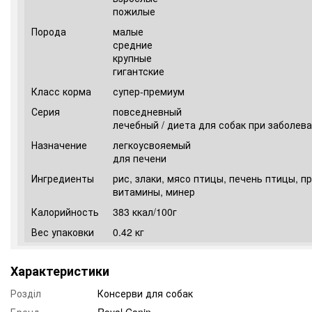
пожилые
Порода
малые
средние
крупные
гигантские
Класс корма
супер-премиум
Серия
повседневный
лечебный / диета для собак при заболева
Назначение
легкоусвояемый
для печени
Ингредиенты
рис, злаки, мясо птицы, печень птицы, п
витамины, минер
Калорийность
383 ккал/100г
Вес упаковки
0.42 кг
Характеристики
Розділ
Консерви для собак
Бренд
Royal Canin