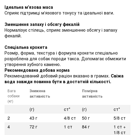
Ідеальна м'язова маса
Сприяє підтримці м'язового тонусу та ідеальної ваги.
Зменшення запаху і обсягу фекалій
Нормалізує стілець, сприяє зменшенню обсягу і запаху
фекалій.
Спеціальна крокета
Розмір, форма, текстура і формула крокети спеціально
розроблена для собак породи такса. Допомагає обмежити
утворення зубного каменю.
Рекомендована добова норма
Рекомендований добовий раціон вказано в грамах.
Cвіжа
вода завжди повинна бути в достатній кількості.
Вага
Знижена
Помірна
собаки
активність
активність
(кг)
(г)
ст*
(г)
ст*
2
43 г
4/8 ст
50 г
5/8 ст
4
72 г
1 ст
84 г
1 ст +
1/8 ст