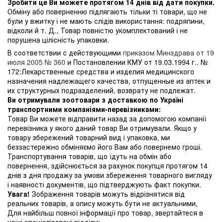
Зробити це Ви можете протягом 14 днів від дати покупки.
Обміну або поверненню підлягають тільки ті товари, що не
були у вжитку і не мають слідів використання: подряпини,
відколи й т. Д., Товар повністю укомплектований і не
порушена цілісність упаковки.
В соответствии с действующими
приказом Минздрава от 19
июля 2005 № 360
и Постановлении КМУ от 19.03.1994 г.. №
172:Лекарственные средства и изделия медицинского
назначения надлежащего качества, отпущенные из аптек и
их структурных подразделений, возврату не подлежат.
Ви отримували зоотовари з доставкою по Україні
транспортними компаніями-перевізниками:
Товар Ви можете відправити назад за допомогою компанії
перевізника у якого даний товар Ви отримували. Якщо у
товару збережений товарний вид і упаковка, ми
беззастережно обміняємо його Вам або повернемо гроші.
Транспортування товарів, що їдуть на обмін або
повернення, здійснюється за рахунок покупця протягом 14
днів з дня продажу за умови збереження товарного вигляду
і наявності документів, що підтверджують факт покупки.
Увага!
Зображення товарів можуть відрізнятися від
реальних товарів, а опису можуть бути не актуальними,
Для найбільш повної інформації про товар, звертайтеся в
наші спеціалізовані відділи: