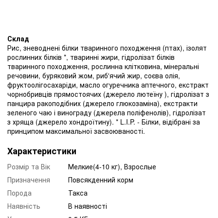
Склад
Рис, зневоднені білки тваринного походження (птах), ізолят
рослинних білків *, тваринні жири, гідролізат білків
тваринного походження, рослинна клітковина, мінеральні
речовини, буряковий жом, риб'ячий жир, соєва олія,
фруктоолігосахаріди, масло огуречника аптечного, екстракт
чорнобривців прямостоячих (джерело лютеїну ), гідролізат з
панцира ракоподібних (джерело глюкозаміна), екстракти
зеленого чаю і винограду (джерела поліфенолів), гідролізат
з хряща (джерело хондроїтину). * L.I.P. - Білки, відібрані за
принципом максимальної засвоюваності.
Характеристики
Розмір та Вік
Мелкие(4-10 кг), Взрослые
Призначення
Повсякденний корм
Порода
Такса
Наявність
В наявності