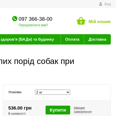
техніку
Вхід
097 366-38-00
Мій кошик
0
Передзвонити вам?
здоров'я (БАДи) та будинку
Оплата
Доставка
лих порід собак при
Упаковка
536.00 грн
Швидке
Купити
замовлення
В наявності