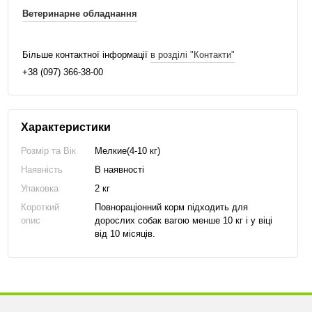
Ветеринарне обладнання
Більше контактної інформації
в розділі "Контакти"
+38 (097) 366-38-00
Характеристики
Розмір та Вік
Мелкие(4-10 кг)
Наявність
В наявності
Упаковка
2 кг
Короткий
Повнораціонний корм підходить для
опис
дорослих собак вагою менше 10 кг і у віці
від 10 місяців.