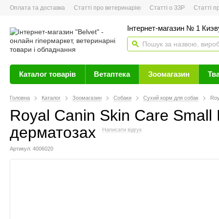
Оплата та доставка
Статті про ветеринарію
Статті о ЗЗР
Статті про 
Інтернет-магазин № 1 Киэву
Каталог товарів
Ветаптека
Зоомагазин
Тв
Головна
Каталог
Зоомагазин
Собаки
Сухий корм для собак
Roy
Royal Canin Skin Care Small
дерматозах
Написати відгук
Артикул: 4006020