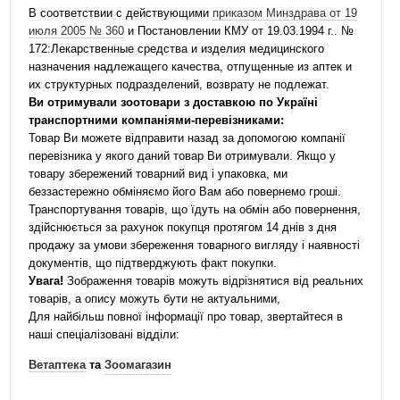
В соответствии с действующими
приказом Минздрава от 19
июля 2005 № 360
и Постановлении КМУ от 19.03.1994 г.. №
172:Лекарственные средства и изделия медицинского
назначения надлежащего качества, отпущенные из аптек и
их структурных подразделений, возврату не подлежат.
Ви отримували зоотовари з доставкою по Україні
транспортними компаніями-перевізниками:
Товар Ви можете відправити назад за допомогою компанії
перевізника у якого даний товар Ви отримували. Якщо у
товару збережений товарний вид і упаковка, ми
беззастережно обміняємо його Вам або повернемо гроші.
Транспортування товарів, що їдуть на обмін або повернення,
здійснюється за рахунок покупця протягом 14 днів з дня
продажу за умови збереження товарного вигляду і наявності
документів, що підтверджують факт покупки.
Увага!
Зображення товарів можуть відрізнятися від реальних
товарів, а опису можуть бути не актуальними,
Для найбільш повної інформації про товар, звертайтеся в
наші спеціалізовані відділи:
Ветаптека
та
Зоомагазин