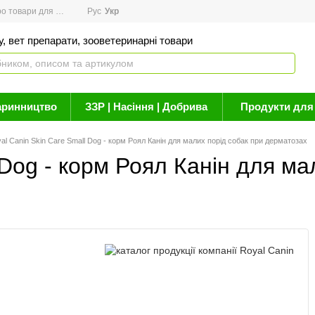
товари для здоров'я
Рус
Новини
Укр
Акції
Бренди
Контакти
Статті про 
, вет препарати, зооветеринарні товари
аринництво
ЗЗР | Насіння | Добрива
Продукти для 
al Canin Skin Care Small Dog - корм Роял Канін для малих порід собак при дерматозах
 Dog - корм Роял Канін для ма