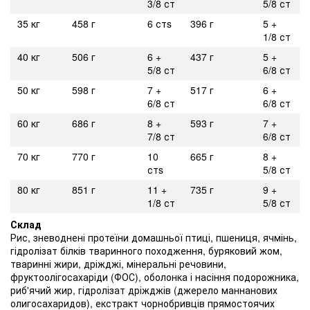
3/8 ст
5/8 ст
35 кг
458 г
6 стs
396 г
5 +
1/8 ст
40 кг
506 г
6 +
437 г
5 +
5/8 ст
6/8 ст
50 кг
598 г
7 +
517 г
6 +
6/8 ст
6/8 ст
60 кг
686 г
8 +
593 г
7 +
7/8 ст
6/8 ст
70 кг
770 г
10
665 г
8 +
стs
5/8 ст
80 кг
851 г
11 +
735 г
9 +
1/8 ст
5/8 ст
Склад
Рис, зневоднені протеїни домашньої птиці, пшениця, ячмінь,
гідролізат білків тваринного походження, буряковий жом,
тваринні жири, дріжджі, мінеральні речовини,
фруктоолігосахаріди (ФОС), оболонка і насіння подорожника,
риб'ячий жир, гідролізат дріжджів (джерело маннанових
олигосахаридов), екстракт чорнобривців прямостоячих