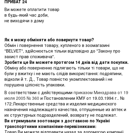
ПРИВАТ 24
Ви можете оплатити товар
в будь-який час доби,
не виходячи з дому
Як я можу обміняти або повернути товар?
Обмін і повернення товару, купленого в зоомагазині
"BELVET", здійснюється тільки відповідно до "Закону про
захист прав споживача".
Зробити це Ви можете протягом 14 днів від дати покупки.
Обміну або поверненню підлягають тільки ті товари, що не
були у вжитку і не мають слідів використання: подряпини,
відколи й т. Д., Товар повністю укомплектований і не
порушена цілісність упаковки.
В соответствии с действующими
приказом Минздрава от 19
июля 2005 № 360
и Постановлении КМУ от 19.03.1994 г.. №
172:Лекарственные средства и изделия медицинского
назначения надлежащего качества, отпущенные из аптек и
их структурных подразделений, возврату не подлежат.
Ви отримували зоотовари з доставкою по Україні
транспортними компаніями-перевізниками:
Товар Ви можете відправити назад за допомогою компанії