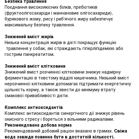
Безпека травлення
Поєднання високоякісних білків, пребіотиків
(фруктоолігосахаріди і маннановие олігосахариди),
бурякового жому, рису і риб'ячого жиру забезпечує
максимальну безпеку травлення.
Знижений вміст жирів
Низька концентрація жирів в дієті покращує функцію
травлення у собак, які страждають гіперліпідемією або
гострим панкреатитом.
Знижений вміст клітковини
Знижений вміст розчинної клітковини знижує надмірну
ферментацію в товстому відділі кишечника. Низький вміст
нерозчинної клітковини допомагає підтримати енергетичну
щільність корму, а також звести до мінімуму втрату
смакової привабливості дієти.
Комплекс антиоксидантів
Комплекс антиоксидантів синергічного дії знижує рівень
окисного стресу і бореться з вільними радикалами.
Рекомендована добова норма
Рекомендований добовий раціон вказано в грамах.
Cвіжа
вода завжди повинна бути в достатній кількості.