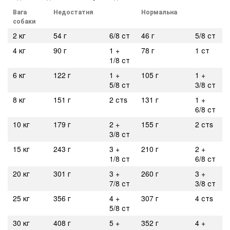
В
ага
Недостат
ня
Нормальн
а
собак
и
2 кг
54 г
6/8 ст
46 г
5/8 ст
4 кг
90 г
1 +
78 г
1 ст
1/8 ст
6 кг
122 г
1 +
105 г
1 +
5/8 ст
3/8 ст
8 кг
151 г
2 стs
131 г
1 +
6/8 ст
10 кг
179 г
2 +
155 г
2 стs
3/8 ст
15 кг
243 г
3 +
210 г
2 +
1/8 ст
6/8 ст
20 кг
301 г
3 +
260 г
3 +
7/8 ст
3/8 ст
25 кг
356 г
4 +
307 г
4 стs
5/8 ст
30 кг
408 г
5 +
352 г
4 +