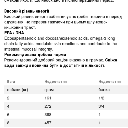
Високий рівень енергії
Високий рівень енергії забезпечує потреби тварини в період
одужання, не перевантажуючи при цьому шлунково-
кишковий тракт.
EPA / DHA
Eicosapentaenoic and docosahexaenoic acids, omega-3 long
chain fatty acids, modulate skin reactions and contribute to the
intestinal mucosal integrity.
Рекомендована добова норма
Рекомендований добовий раціон вказано в грамах.
Cвіжа
вода завжди повинна бути в достатній кількості.
Вага
Недостатня
Недостатня
собаки (кг)
грам
банка
2
161
1/2
4
272
3/4
6
368
1
8
457
1