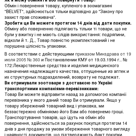
Обмін і повернення товару, купленого в зоомагазині
"BELVET", здійснюється тільки відповідно до "Закону про
захист прав споживача".
Зробити це Ви можете протягом 14 днів від дати покупки.
Обміну або поверненню підлягають тільки ті товари, що не
були у вжитку і не мають слідів використання: подряпини,
відколи й т. Д., Товар повністю укомплектований і не
порушена цілісність упаковки.
В соответствии с действующими
приказом Минздрава от 19
июля 2005 № 360
и Постановлении КМУ от 19.03.1994 г.. №
172:Лекарственные средства и изделия медицинского
назначения надлежащего качества, отпущенные из аптек и
их структурных подразделений, возврату не подлежат.
Ви отримували зоотовари з доставкою по Україні
транспортними компаніями-перевізниками:
Товар Ви можете відправити назад за допомогою компанії
перевізника у якого даний товар Ви отримували. Якщо у
товару збережений товарний вид і упаковка, ми
беззастережно обміняємо його Вам або повернемо гроші.
Транспортування товарів, що їдуть на обмін або
повернення, здійснюється за рахунок покупця протягом 14
днів з дня продажу за умови збереження товарного вигляду
і наявності документів, що підтверджують факт покупки.