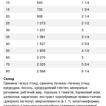
10
540
1 1/4
15
732
1 3/4
20
908
2 1/4
25
1 073
2 1/2
30
1 231
3
35
1 381
3 1/4
40
1 527
3 3/4
50
1 805
4 1/2
60
2 070
5
70
2 323
5 3/4
80
2 568
6 1/4
Склад
Свинина і м'ясо птиці, свиняча печінка і печінку птиці,
кукурудза, лосось, кукурудзяний глютен, мінеральні
речовини, риб'ячий жир, порошок з томатів, буряковий жом,
целюлоза, карагенан, екстракт чорнобривців прямостоячих
(джерело лютеїну), мікроелементи (в т. Ч. хелатниеформи),
гідролізат з панцира ракоподібних (джерело глюкозаміна),