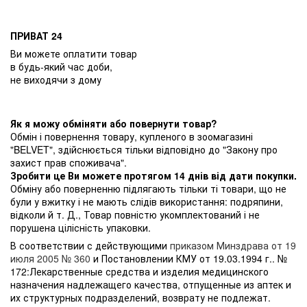
ПРИВАТ 24
Ви можете оплатити товар
в будь-який час доби,
не виходячи з дому
Як я можу обміняти або повернути товар?
Обмін і повернення товару, купленого в зоомагазині
"BELVET", здійснюється тільки відповідно до "Закону про
захист прав споживача".
Зробити це Ви можете протягом 14 днів від дати покупки.
Обміну або поверненню підлягають тільки ті товари, що не
були у вжитку і не мають слідів використання: подряпини,
відколи й т. Д., Товар повністю укомплектований і не
порушена цілісність упаковки.
В соответствии с действующими
приказом Минздрава от 19
июля 2005 № 360
и Постановлении КМУ от 19.03.1994 г.. №
172:Лекарственные средства и изделия медицинского
назначения надлежащего качества, отпущенные из аптек и
их структурных подразделений, возврату не подлежат.