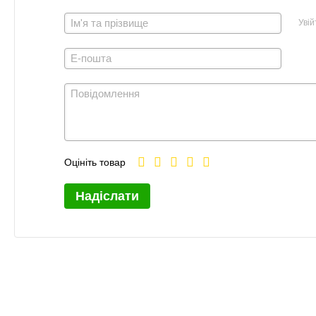
Увій
Оцініть товар
Надіслати