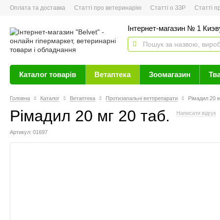
Оплата та доставка
Статті про ветеринарію
Статті о ЗЗР
Статті про 
Інтернет-магазин № 1 Киэву
Каталог товарів
Ветаптека
Зоомагазин
Тв
Головна
Каталог
Ветаптека
Протизапальні ветпрепарати
Рімадил 20 м
Рімадил 20 мг 20 таб.
Написати відгук
Артикул: 01697