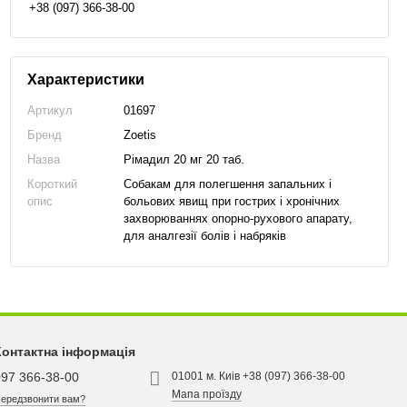
+38 (097) 366-38-00
Характеристики
Артикул
01697
Бренд
Zoetis
Назва
Рімадил 20 мг 20 таб.
Короткий
Собакам для полегшення запальних і
опис
больових явищ при гострих і хронічних
захворюваннях опорно-рухового апарату,
для аналгезії болів і набряків
Контактна інформація
097 366-38-00
01001 м. Киів +38 (097) 366-38-00
Мапа проїзду
ередзвонити вам?