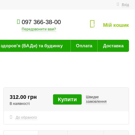
техніку
Вхід
097 366-38-00
Мій кошик
0
Передзвонити вам?
здоров'я (БАДи) та будинку
Оплата
Доставка
312.00 грн
Швидке
Купити
замовлення
В наявності
До обраного