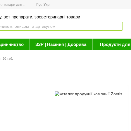
товари для здоров'я
Рус
Новини
Укр
Акції
Бренди
Контакти
Статті про 
, вет препарати, зооветеринарні товари
аринництво
ЗЗР | Насіння | Добрива
Продукти для 
г 20 таб.