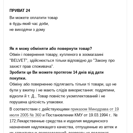
ПРИВАТ 24
Ви можете оплатити товар
в будь-який час доби,
не виходячи з дому
Як я можу обміняти або повернути товар?
Обмін і повернення товару, купленого в зоомагазині
"BELVET", здійснюється тільки відповідно до "Закону про
захист прав споживача".
Зробити це Ви можете протягом 14 днів від дати
покупки.
Обміну або поверненню підлягають тільки ті товари, що не
були у вжитку і не мають слідів використання: подряпини,
відколи й т. Д., Товар повністю укомплектований і не
порушена цілісність упаковки.
В соответствии с действующими
приказом Минздрава от 19
июля 2005 № 360
и Постановлении КМУ от 19.03.1994 г.. №
172:Лекарственные средства и изделия медицинского
назначения надлежащего качества, отпущенные из аптек и
их структурных подразделений, возврату не подлежат.