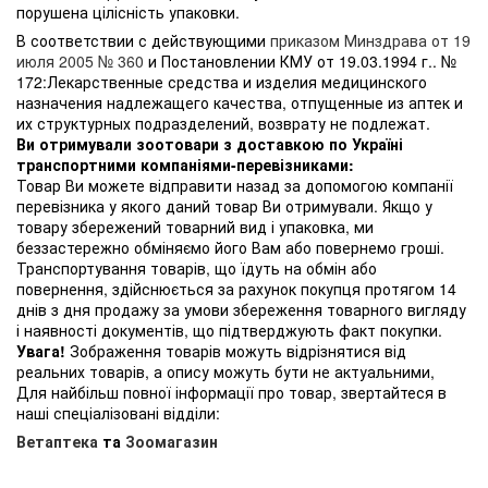
порушена цілісність упаковки.
В соответствии с действующими
приказом Минздрава от 19
июля 2005 № 360
и Постановлении КМУ от 19.03.1994 г.. №
172:Лекарственные средства и изделия медицинского
назначения надлежащего качества, отпущенные из аптек и
их структурных подразделений, возврату не подлежат.
Ви отримували зоотовари з доставкою по Україні
транспортними компаніями-перевізниками:
Товар Ви можете відправити назад за допомогою компанії
перевізника у якого даний товар Ви отримували. Якщо у
товару збережений товарний вид і упаковка, ми
беззастережно обміняємо його Вам або повернемо гроші.
Транспортування товарів, що їдуть на обмін або
повернення, здійснюється за рахунок покупця протягом 14
днів з дня продажу за умови збереження товарного вигляду
і наявності документів, що підтверджують факт покупки.
Увага!
Зображення товарів можуть відрізнятися від
реальних товарів, а опису можуть бути не актуальними,
Для найбільш повної інформації про товар, звертайтеся в
наші спеціалізовані відділи:
Ветаптека
та
Зоомагазин