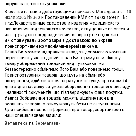
порушена цілісність упаковки.
В соответствии с действующими
приказом Минздрава от 19
июля 2005 № 360
и Постановлении КМУ от 19.03.1994 г.. №
172:Лекарственные средства и изделия медицинского
назначения надлежащего качества, отпущенные из аптек и
их структурных подразделений, возврату не подлежат.
Ви отримували зоотовари з доставкою по Україні
транспортними компаніями-перевізниками:
Товар Ви можете відправити назад за допомогою компанії
перевізника у якого даний товар Ви отримували. Якщо у
товару збережений товарний вид і упаковка, ми
беззастережно обміняємо його Вам або повернемо гроші.
Транспортування товарів, що їдуть на обмін або
повернення, здійснюється за рахунок покупця протягом 14
днів з дня продажу за умови збереження товарного вигляду
і наявності документів, що підтверджують факт покупки.
Увага!
Зображення товарів можуть відрізнятися від
реальних товарів, а опису можуть бути не актуальними,
Для найбільш повної інформації про товар, звертайтеся в
наші спеціалізовані відділи:
Ветаптека
та
Зоомагазин