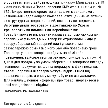
В соответствии с действующими
приказом Минздрава от 19
июля 2005 № 360
и Постановлении КМУ от 19.03.1994 г.. №
172:Лекарственные средства и изделия медицинского
назначения надлежащего качества, отпущенные из аптек и
их структурных подразделений, возврату не подлежат.
Ви отримували зоотовари з доставкою по Україні
транспортними компаніями-перевізниками:
Товар Ви можете відправити назад за допомогою компанії
перевізника у якого даний товар Ви отримували. Якщо у
товару збережений товарний вид і упаковка, ми
беззастережно обміняємо його Вам або повернемо гроші.
Транспортування товарів, що їдуть на обмін або
повернення, здійснюється за рахунок покупця протягом 14
днів з дня продажу за умови збереження товарного вигляду
і наявності документів, що підтверджують факт покупки.
Увага!
Зображення товарів можуть відрізнятися від
реальних товарів, а опису можуть бути не актуальними,
Для найбільш повної інформації про товар, звертайтеся в
наші спеціалізовані відділи:
Ветаптека
та
Зоомагазин
Ветеринарне обладнання