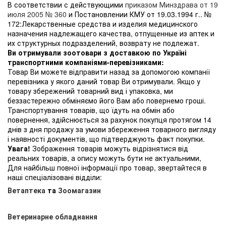
В соответствии с действующими
приказом Минздрава от 19
июля 2005 № 360
и Постановлении КМУ от 19.03.1994 г.. №
172:Лекарственные средства и изделия медицинского
назначения надлежащего качества, отпущенные из аптек и
их структурных подразделений, возврату не подлежат.
Ви отримували зоотовари з доставкою по Україні
транспортними компаніями-перевізниками:
Товар Ви можете відправити назад за допомогою компанії
перевізника у якого даний товар Ви отримували. Якщо у
товару збережений товарний вид і упаковка, ми
беззастережно обміняємо його Вам або повернемо гроші.
Транспортування товарів, що їдуть на обмін або
повернення, здійснюється за рахунок покупця протягом 14
днів з дня продажу за умови збереження товарного вигляду
і наявності документів, що підтверджують факт покупки.
Увага!
Зображення товарів можуть відрізнятися від
реальних товарів, а опису можуть бути не актуальними,
Для найбільш повної інформації про товар, звертайтеся в
наші спеціалізовані відділи:
Ветаптека
та
Зоомагазин
Ветеринарне обладнання