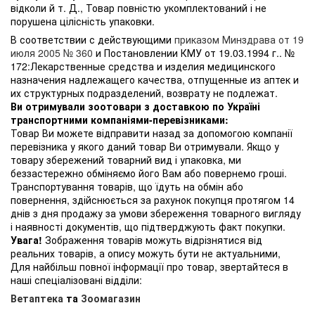
відколи й т. Д., Товар повністю укомплектований і не
порушена цілісність упаковки.
В соответствии с действующими
приказом Минздрава от 19
июля 2005 № 360
и Постановлении КМУ от 19.03.1994 г.. №
172:Лекарственные средства и изделия медицинского
назначения надлежащего качества, отпущенные из аптек и
их структурных подразделений, возврату не подлежат.
Ви отримували зоотовари з доставкою по Україні
транспортними компаніями-перевізниками:
Товар Ви можете відправити назад за допомогою компанії
перевізника у якого даний товар Ви отримували. Якщо у
товару збережений товарний вид і упаковка, ми
беззастережно обміняємо його Вам або повернемо гроші.
Транспортування товарів, що їдуть на обмін або
повернення, здійснюється за рахунок покупця протягом 14
днів з дня продажу за умови збереження товарного вигляду
і наявності документів, що підтверджують факт покупки.
Увага!
Зображення товарів можуть відрізнятися від
реальних товарів, а опису можуть бути не актуальними,
Для найбільш повної інформації про товар, звертайтеся в
наші спеціалізовані відділи:
Ветаптека
та
Зоомагазин