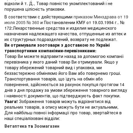
відколи й т. Д., Товар повністю укомплектований і не
порушена цілісність упаковки.
В соответствии с действующими
приказом Минздрава от 19
июля 2005 № 360
и Постановлении КМУ от 19.03.1994 г.. №
172:Лекарственные средства и изделия медицинского
назначения надлежащего качества, отпущенные из аптек и
их структурных подразделений, возврату не подлежат.
Ви отримували зоотовари з доставкою по Україні
транспортними компаніями-перевізниками:
Товар Ви можете відправити назад за допомогою компанії
перевізника у якого даний товар Ви отримували. Якщо у
товару збережений товарний вид і упаковка, ми
беззастережно обміняємо його Вам або повернемо гроші.
Транспортування товарів, що їдуть на обмін або
повернення, здійснюється за рахунок покупця протягом 14
днів з дня продажу за умови збереження товарного вигляду
і наявності документів, що підтверджують факт покупки.
Увага!
Зображення товарів можуть відрізнятися від
реальних товарів, а опису можуть бути не актуальними,
Для найбільш повної інформації про товар, звертайтеся в
наші спеціалізовані відділи:
Ветаптека
та
Зоомагазин