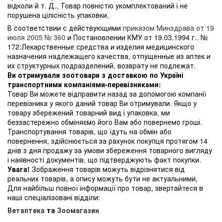
відколи й т. Д., Товар повністю укомплектований і не
порушена цілісність упаковки.
В соответствии с действующими
приказом Минздрава от 19
июля 2005 № 360
и Постановлении КМУ от 19.03.1994 г.. №
172:Лекарственные средства и изделия медицинского
назначения надлежащего качества, отпущенные из аптек и
их структурных подразделений, возврату не подлежат.
Ви отримували зоотовари з доставкою по Україні
транспортними компаніями-перевізниками:
Товар Ви можете відправити назад за допомогою компанії
перевізника у якого даний товар Ви отримували. Якщо у
товару збережений товарний вид і упаковка, ми
беззастережно обміняємо його Вам або повернемо гроші.
Транспортування товарів, що їдуть на обмін або
повернення, здійснюється за рахунок покупця протягом 14
днів з дня продажу за умови збереження товарного вигляду
і наявності документів, що підтверджують факт покупки.
Увага!
Зображення товарів можуть відрізнятися від
реальних товарів, а опису можуть бути не актуальними,
Для найбільш повної інформації про товар, звертайтеся в
наші спеціалізовані відділи:
Ветаптека
та
Зоомагазин