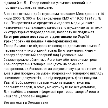
відколи й т. Д., Товар повністю укомплектований і не
порушена цілісність упаковки.
В соответствии с действующими
приказом Минздрава от 19
июля 2005 № 360
и Постановлении КМУ от 19.03.1994 г.. №
172:Лекарственные средства и изделия медицинского
назначения надлежащего качества, отпущенные из аптек и
их структурных подразделений, возврату не подлежат.
Ви отримували зоотовари з доставкою по Україні
транспортними компаніями-перевізниками:
Товар Ви можете відправити назад за допомогою компанії
перевізника у якого даний товар Ви отримували. Якщо у
товару збережений товарний вид і упаковка, ми
беззастережно обміняємо його Вам або повернемо гроші.
Транспортування товарів, що їдуть на обмін або
повернення, здійснюється за рахунок покупця протягом 14
днів з дня продажу за умови збереження товарного вигляду
і наявності документів, що підтверджують факт покупки.
Увага!
Зображення товарів можуть відрізнятися від
реальних товарів, а опису можуть бути не актуальними,
Для найбільш повної інформації про товар, звертайтеся в
наші спеціалізовані відділи:
Ветаптека
та
Зоомагазин