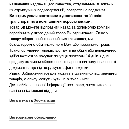
назначения надлежащего качества, отпущенные из аптек и
их структурных подразделений, возврату не подлежат.
Ви отримували зоотовари з доставкою по Україні
транспортними компаніями-перевізниками:
Товар Ви можете відправити назад за допомогою компанії
перевізника у якого даний товар Ви отримували. Якщо у
товару збережений товарний вид і упаковка, ми
беззастережно обміняємо його Вам або повернемо гроші.
Транспортування товарів, що їдуть на обмін або повернення,
здійснюється за рахунок покупця протягом 14 днів з дня
продажу за умови збереження товарного вигляду і наявності
документів, що підтверджують факт покупки.
Увага!
Зображення товарів можуть відрізнятися від реальних
товарів, а опису можуть бути не актуальними,
Для найбільш повної інформації про товар, звертайтеся в
наші спеціалізовані відділи:
Ветаптека
та
Зоомагазин
Ветеринарне обладнання