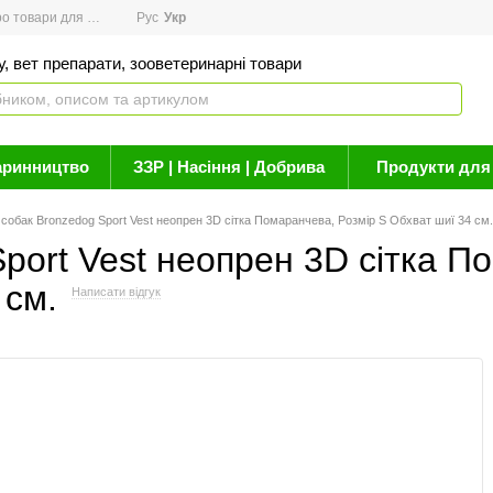
товари для здоров'я
Рус
Новини
Укр
Акції
Бренди
Контакти
Статті про 
, вет препарати, зооветеринарні товари
аринництво
ЗЗР | Насіння | Добрива
Продукти для 
собак Bronzedog Sport Vest неопрен 3D сітка Помаранчева, Розмір S Обхват шиї 34 см.
port Vest неопрен 3D сітка П
 см.
Написати відгук