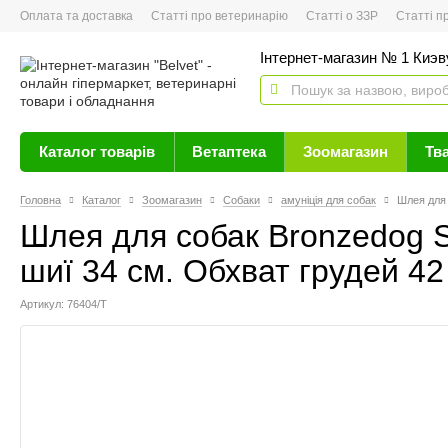
Оплата та доставка
Статті про ветеринарію
Статті о ЗЗР
Статті про 
Інтернет-магазин № 1 Киэву
Каталог товарів
Ветаптека
Зоомагазин
Тв
Головна
Каталог
Зоомагазин
Собаки
амуніція для собак
Шлея для 
Шлея для собак Bronzedog S
шиї 34 см. Обхват грудей 42
Артикул: 76404/Т