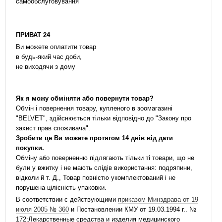
самообслуговування
ПРИВАТ 24
Ви можете оплатити товар
в будь-який час доби,
не виходячи з дому
Як я можу обміняти або повернути товар?
Обмін і повернення товару, купленого в зоомагазині
"BELVET", здійснюється тільки відповідно до "Закону про
захист прав споживача".
Зробити це Ви можете протягом 14 днів від дати
покупки.
Обміну або поверненню підлягають тільки ті товари, що не
були у вжитку і не мають слідів використання: подряпини,
відколи й т. Д., Товар повністю укомплектований і не
порушена цілісність упаковки.
В соответствии с действующими
приказом Минздрава от 19
июля 2005 № 360
и Постановлении КМУ от 19.03.1994 г.. №
172:Лекарственные средства и изделия медицинского