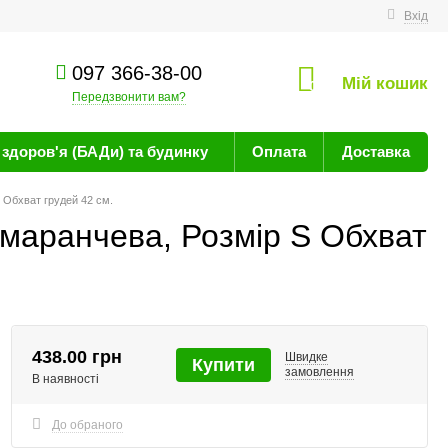
техніку
Вхід
097 366-38-00
Мій кошик
0
Передзвонити вам?
здоров'я (БАДи) та будинку
Оплата
Доставка
 Обхват грудей 42 см.
омаранчева, Розмір S Обхват
438.00 грн
Швидке
Купити
замовлення
В наявності
До обраного