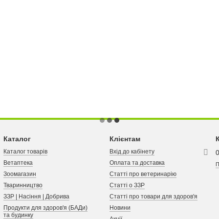
Каталог
Клієнтам
Каталог товарів
Вхід до кабінету
Ветаптека
Оплата та доставка
П
Зоомагазин
Статті про ветеринарію
Тваринництво
Статті о ЗЗР
ЗЗР | Насіння | Добрива
Статті про товари для здоров'я
Продукти для здоров'я (БАДи)
Новини
та будинку