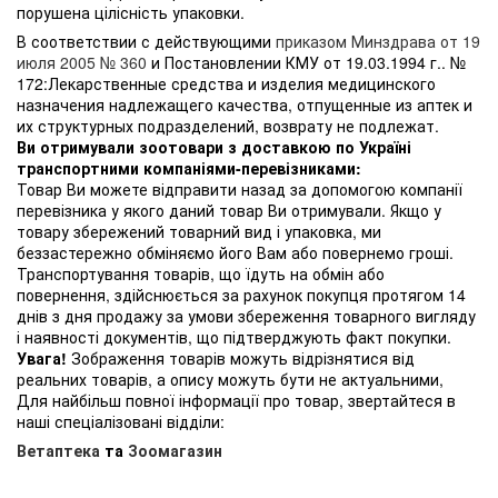
порушена цілісність упаковки.
В соответствии с действующими
приказом Минздрава от 19
июля 2005 № 360
и Постановлении КМУ от 19.03.1994 г.. №
172:Лекарственные средства и изделия медицинского
назначения надлежащего качества, отпущенные из аптек и
их структурных подразделений, возврату не подлежат.
Ви отримували зоотовари з доставкою по Україні
транспортними компаніями-перевізниками:
Товар Ви можете відправити назад за допомогою компанії
перевізника у якого даний товар Ви отримували. Якщо у
товару збережений товарний вид і упаковка, ми
беззастережно обміняємо його Вам або повернемо гроші.
Транспортування товарів, що їдуть на обмін або
повернення, здійснюється за рахунок покупця протягом 14
днів з дня продажу за умови збереження товарного вигляду
і наявності документів, що підтверджують факт покупки.
Увага!
Зображення товарів можуть відрізнятися від
реальних товарів, а опису можуть бути не актуальними,
Для найбільш повної інформації про товар, звертайтеся в
наші спеціалізовані відділи:
Ветаптека
та
Зоомагазин