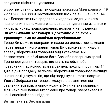
порушена цілісність упаковки.
В соответствии с действующими
приказом Минздрава от 19
июля 2005 № 360
и Постановлении КМУ от 19.03.1994 г.. №
172:Лекарственные средства и изделия медицинского
назначения надлежащего качества, отпущенные из аптек и
их структурных подразделений, возврату не подлежат.
Ви отримували зоотовари з доставкою по Україні
транспортними компаніями-перевізниками:
Товар Ви можете відправити назад за допомогою компанії
перевізника у якого даний товар Ви отримували. Якщо у
товару збережений товарний вид і упаковка, ми
беззастережно обміняємо його Вам або повернемо гроші.
Транспортування товарів, що їдуть на обмін або
повернення, здійснюється за рахунок покупця протягом 14
днів з дня продажу за умови збереження товарного вигляду
і наявності документів, що підтверджують факт покупки.
Увага!
Зображення товарів можуть відрізнятися від
реальних товарів, а опису можуть бути не актуальними,
Для найбільш повної інформації про товар, звертайтеся в
наші спеціалізовані відділи:
Ветаптека
та
Зоомагазин