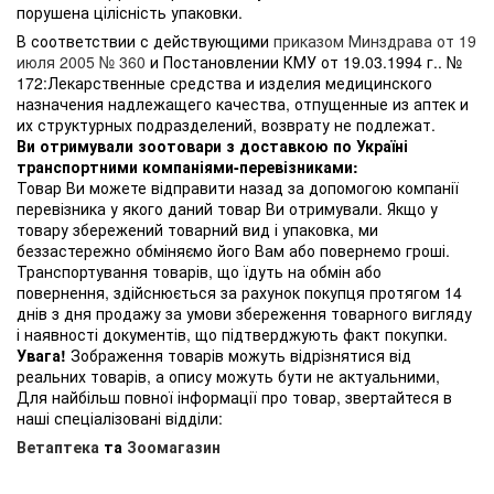
порушена цілісність упаковки.
В соответствии с действующими
приказом Минздрава от 19
июля 2005 № 360
и Постановлении КМУ от 19.03.1994 г.. №
172:Лекарственные средства и изделия медицинского
назначения надлежащего качества, отпущенные из аптек и
их структурных подразделений, возврату не подлежат.
Ви отримували зоотовари з доставкою по Україні
транспортними компаніями-перевізниками:
Товар Ви можете відправити назад за допомогою компанії
перевізника у якого даний товар Ви отримували. Якщо у
товару збережений товарний вид і упаковка, ми
беззастережно обміняємо його Вам або повернемо гроші.
Транспортування товарів, що їдуть на обмін або
повернення, здійснюється за рахунок покупця протягом 14
днів з дня продажу за умови збереження товарного вигляду
і наявності документів, що підтверджують факт покупки.
Увага!
Зображення товарів можуть відрізнятися від
реальних товарів, а опису можуть бути не актуальними,
Для найбільш повної інформації про товар, звертайтеся в
наші спеціалізовані відділи:
Ветаптека
та
Зоомагазин