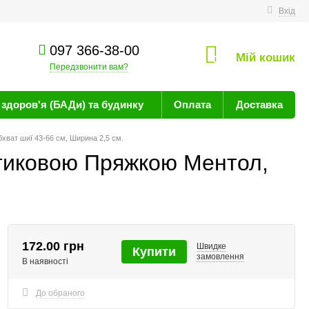
техніку
Вхід
097 366-38-00
Мій кошик
0
Передзвонити вам?
здоров'я (БАДи) та будинку
Оплата
Доставка
ват шиї 43-66 см, Ширина 2,5 см.
тиковою Пряжкою Ментол,
172.00 грн
Швидке
Купити
замовлення
В наявності
До обраного