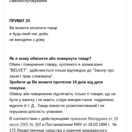
самообслуговування
ПРИВАТ 24
Ви можете оплатити товар
в будь-який час доби,
не виходячи з дому
Як я можу обміняти або повернути товар?
Обмін і повернення товару, купленого в зоомагазині
"BELVET", здійснюється тільки відповідно до "Закону про
захист прав споживача".
Зробити це Ви можете протягом 14 днів від дати
покупки.
Обміну або поверненню підлягають тільки ті товари, що не
були у вжитку і не мають слідів використання: подряпини,
відколи й т. Д., Товар повністю укомплектований і не
порушена цілісність упаковки.
В соответствии с действующими
приказом Минздрава от 19
июля 2005 № 360
и Постановлении КМУ от 19.03.1994 г.. №
172:Лекарственные средства и изделия медицинского