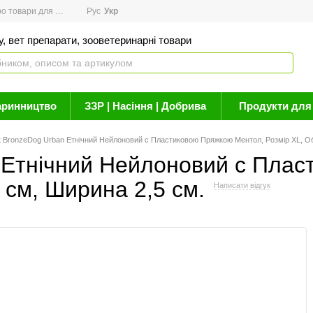
товари для здоров'я
Рус
Новини
Укр
Акції
Бренди
Контакти
Статті про 
, вет препарати, зооветеринарні товари
аринництво
ЗЗР | Насіння | Добрива
Продукти для 
BronzeDog Urban Етнічний Нейлоновий c Пластиковою Пряжкою Ментол, Розмір XL, Обх
Етнічний Нейлоновий c Плас
 см, Ширина 2,5 см.
Написати відгук