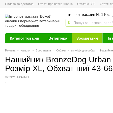
Оплата та доставка
Статті про ветеринарію
Статті о ЗЗР
Статті про 
Інтернет-магазин № 1 Киэву
Каталог товарів
Ветаптека
Зоомагазин
Тв
Головна
Каталог
Зоомагазин
Собаки
амуніція для собак
Нашийник 
Нашийник BronzeDog Urban 
Розмір XL, Обхват шиї 43-66
Артикул: 53/1383/Т