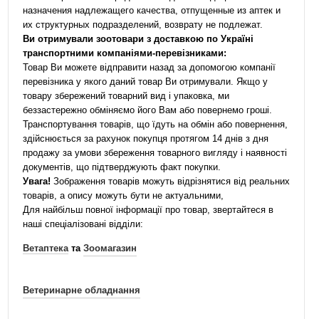
назначения надлежащего качества, отпущенные из аптек и
их структурных подразделений, возврату не подлежат.
Ви отримували зоотовари з доставкою по Україні
транспортними компаніями-перевізниками:
Товар Ви можете відправити назад за допомогою компанії
перевізника у якого даний товар Ви отримували. Якщо у
товару збережений товарний вид і упаковка, ми
беззастережно обміняємо його Вам або повернемо гроші.
Транспортування товарів, що їдуть на обмін або повернення,
здійснюється за рахунок покупця протягом 14 днів з дня
продажу за умови збереження товарного вигляду і наявності
документів, що підтверджують факт покупки.
Увага!
Зображення товарів можуть відрізнятися від реальних
товарів, а опису можуть бути не актуальними,
Для найбільш повної інформації про товар, звертайтеся в
наші спеціалізовані відділи:
Ветаптека
та
Зоомагазин
Ветеринарне обладнання