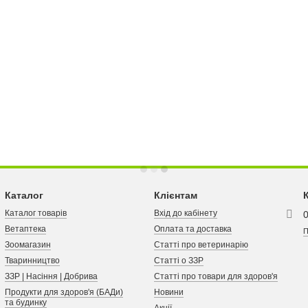
Каталог
Клієнтам
Каталог товарів
Вхід до кабінету
Ветаптека
Оплата та доставка
П
Зоомагазин
Статті про ветеринарію
Тваринництво
Статті о ЗЗР
ЗЗР | Насіння | Добрива
Статті про товари для здоров'я
Продукти для здоров'я (БАДи)
Новини
та будинку