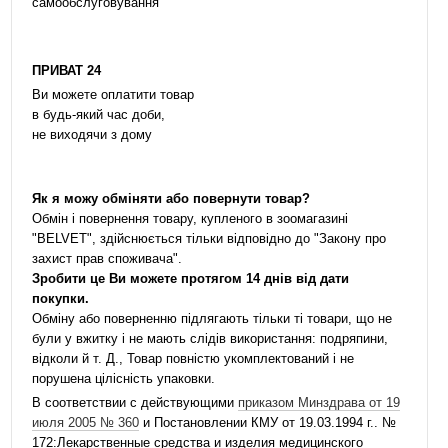
самообслуговування
ПРИВАТ 24
Ви можете оплатити товар
в будь-який час доби,
не виходячи з дому
Як я можу обміняти або повернути товар?
Обмін і повернення товару, купленого в зоомагазині
"BELVET", здійснюється тільки відповідно до "Закону про
захист прав споживача".
Зробити це Ви можете протягом 14 днів від дати
покупки.
Обміну або поверненню підлягають тільки ті товари, що не
були у вжитку і не мають слідів використання: подряпини,
відколи й т. Д., Товар повністю укомплектований і не
порушена цілісність упаковки.
В соответствии с действующими
приказом Минздрава от 19
июля 2005 № 360
и Постановлении КМУ от 19.03.1994 г.. №
172:Лекарственные средства и изделия медицинского