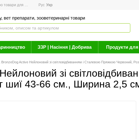
товари для здоров'я
Рус
Новини
Укр
Акції
Бренди
Контакти
Статті про 
, вет препарати, зооветеринарні товари
аринництво
ЗЗР | Насіння | Добрива
Продукти для 
BronzeDog Active Нейлоновий зі світловідбиванням і Сталевою Пряжкою Червоний, Розм
 Нейлоновий зі світловідбива
 шиї 43-66 см., Ширина 2,5 с