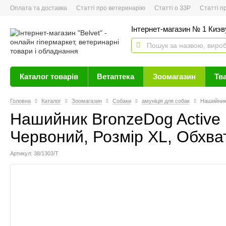
Оплата та доставка
Статті про ветеринарію
Статті о ЗЗР
Статті про 
Інтернет-магазин № 1 Киэву
Каталог товарів
Ветаптека
Зоомагазин
Тв
Головна
Каталог
Зоомагазин
Собаки
амуніція для собак
Нашийник 
Нашийник BronzeDog Active
Червоний, Розмір XL, Обхват
Артикул: 38/1303/Т