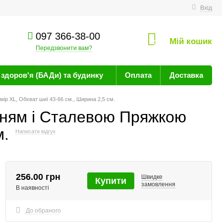
техніку
Вхід
097 366-38-00
Мій кошик
0
Передзвонити вам?
здоров'я (БАДи) та будинку
Оплата
Доставка
ір XL, Обхват шиї 43-66 см., Ширина 2,5 см.
нням і Сталевою Пряжкою
м.
Написати відгук
256.00 грн
Швидке
Купити
замовлення
В наявності
До обраного