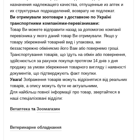
назначения надлежащего качества, отпущенные из аптек и
их структурных подразделений, возврату не подлежат.
Ви отримували зоотовари з доставкою по Україні
транспортними компаніями-перевізниками:
Товар Ви можете відправити назад за допомогою компанії
перевізника у якого даний товар Ви отримували. Якщо у
товару збережений товарний вид і упаковка, ми
беззастережно обміняємо його Вам або повернемо гроші.
Транспортування товарів, що їдуть на обмін або повернення,
здійснюється за рахунок покупця протягом 14 днів з дня
продажу за умови збереження товарного вигляду і наявності
документів, що підтверджують факт покупки.
Увага!
Зображення товарів можуть відрізнятися від реальних
товарів, а опису можуть бути не актуальними,
Для найбільш повної інформації про товар, звертайтеся в
наші спеціалізовані відділи:
Ветаптека
та
Зоомагазин
Ветеринарне обладнання