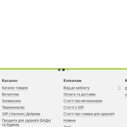
Каталог
Клієнтам
Каталог товарів
Вхід до кабінету
Ветаптека
Оплата та доставка
П
Зоомагазин
Статті про ветеринарію
Тваринництво
Статті о ЗЗР
ЗЗР | Насіння | Добрива
Статті про товари для здоров'я
Продукти для здоров'я (БАДи)
Новини
та будинку