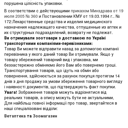
порушена цілісність упаковки.
В соответствии с действующими
приказом Минздрава от 19
июля 2005 № 360
и Постановлении КМУ от 19.03.1994 г.. №
172:Лекарственные средства и изделия медицинского
назначения надлежащего качества, отпущенные из аптек и
их структурных подразделений, возврату не подлежат.
Ви отримували зоотовари з доставкою по Україні
транспортними компаніями-перевізниками:
Товар Ви можете відправити назад за допомогою компанії
перевізника у якого даний товар Ви отримували. Якщо у
товару збережений товарний вид і упаковка, ми
беззастережно обміняємо його Вам або повернемо гроші.
Транспортування товарів, що їдуть на обмін або
повернення, здійснюється за рахунок покупця протягом 14
днів з дня продажу за умови збереження товарного вигляду
і наявності документів, що підтверджують факт покупки.
Увага!
Зображення товарів можуть відрізнятися від
реальних товарів, а опису можуть бути не актуальними,
Для найбільш повної інформації про товар, звертайтеся в
наші спеціалізовані відділи:
Ветаптека
та
Зоомагазин