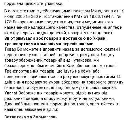
порушена цілісність упаковки.
В соответствии с действующими
приказом Минздрава от 19
июля 2005 № 360
и Постановлении КМУ от 19.03.1994 г.. №
172:Лекарственные средства и изделия медицинского
назначения надлежащего качества, отпущенные из аптек и
их структурных подразделений, возврату не подлежат.
Ви отримували зоотовари з доставкою по Україні
транспортними компаніями-перевізниками:
Товар Ви можете відправити назад за допомогою компанії
перевізника у якого даний товар Ви отримували. Якщо у
товару збережений товарний вид і упаковка, ми
беззастережно обміняємо його Вам або повернемо гроші.
Транспортування товарів, що їдуть на обмін або
повернення, здійснюється за рахунок покупця протягом 14
днів з дня продажу за умови збереження товарного вигляду
і наявності документів, що підтверджують факт покупки.
Увага!
Зображення товарів можуть відрізнятися від
реальних товарів, а опису можуть бути не актуальними,
Для найбільш повної інформації про товар, звертайтеся в
наші спеціалізовані відділи:
Ветаптека
та
Зоомагазин