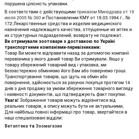
порушена цілісність упаковки.
В соответствии с действующими
приказом Минздрава от 19
июля 2005 № 360
и Постановлении КМУ от 19.03.1994 г.. №
172:Лекарственные средства и изделия медицинского
назначения надлежащего качества, отпущенные из аптек и
их структурных подразделений, возврату не подлежат.
Ви отримували зоотовари з доставкою по Україні
транспортними компаніями-перевізниками:
Товар Ви можете відправити назад за допомогою компанії
перевізника у якого даний товар Ви отримували. Якщо у
товару збережений товарний вид і упаковка, ми
беззастережно обміняємо його Вам або повернемо гроші.
Транспортування товарів, що їдуть на обмін або
повернення, здійснюється за рахунок покупця протягом 14
днів з дня продажу за умови збереження товарного вигляду
і наявності документів, що підтверджують факт покупки.
Увага!
Зображення товарів можуть відрізнятися від
реальних товарів, а опису можуть бути не актуальними,
Для найбільш повної інформації про товар, звертайтеся в
наші спеціалізовані відділи:
Ветаптека
та
Зоомагазин