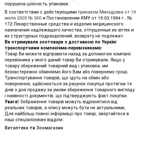
порушена цілісність упаковки.
В соответствии с действующими
приказом Минздрава от 19
июля 2005 № 360
и Постановлении КМУ от 19.03.1994 г.. №
172:Лекарственные средства и изделия медицинского
назначения надлежащего качества, отпущенные из аптек и
их структурных подразделений, возврату не подлежат.
Ви отримували зоотовари з доставкою по Україні
транспортними компаніями-перевізниками:
Товар Ви можете відправити назад за допомогою компанії
перевізника у якого даний товар Ви отримували. Якщо у
товару збережений товарний вид і упаковка, ми
беззастережно обміняємо його Вам або повернемо гроші.
Транспортування товарів, що їдуть на обмін або
повернення, здійснюється за рахунок покупця протягом 14
днів з дня продажу за умови збереження товарного вигляду
і наявності документів, що підтверджують факт покупки.
Увага!
Зображення товарів можуть відрізнятися від
реальних товарів, а опису можуть бути не актуальними,
Для найбільш повної інформації про товар, звертайтеся в
наші спеціалізовані відділи:
Ветаптека
та
Зоомагазин