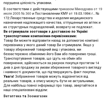
порушена цілісність упаковки.
В соответствии с действующими
приказом Минздрава от 19
июля 2005 № 360
и Постановлении КМУ от 19.03.1994 г.. №
172:Лекарственные средства и изделия медицинского
назначения надлежащего качества, отпущенные из аптек и
их структурных подразделений, возврату не подлежат.
Ви отримували зоотовари з доставкою по Україні
транспортними компаніями-перевізниками:
Товар Ви можете відправити назад за допомогою компанії
перевізника у якого даний товар Ви отримували. Якщо у
товару збережений товарний вид і упаковка, ми
беззастережно обміняємо його Вам або повернемо гроші.
Транспортування товарів, що їдуть на обмін або
повернення, здійснюється за рахунок покупця протягом 14
днів з дня продажу за умови збереження товарного вигляду
і наявності документів, що підтверджують факт покупки.
Увага!
Зображення товарів можуть відрізнятися від
реальних товарів, а опису можуть бути не актуальними,
Для найбільш повної інформації про товар, звертайтеся в
наші спеціалізовані відділи:
Ветаптека
та
Зоомагазин