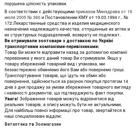
порушена цілісність упаковки.
В соответствии с действующими
приказом Минздрава от 19
июля 2005 № 360
и Постановлении КМУ от 19.03.1994 г.. №
172:Лекарственные средства и изделия медицинского
назначения надлежащего качества, отпущенные из аптек и
их структурных подразделений, возврату не подлежат.
Ви отримували зоотовари з доставкою по Україні
транспортними компаніями-перевізниками:
Товар Ви можете відправити назад за допомогою компанії
перевізника у якого даний товар Ви отримували. Якщо у
товару збережений товарний вид і упаковка, ми
беззастережно обміняємо його Вам або повернемо гроші.
Транспортування товарів, що їдуть на обмін або
повернення, здійснюється за рахунок покупця протягом 14
днів з дня продажу за умови збереження товарного вигляду
і наявності документів, що підтверджують факт покупки.
Увага!
Зображення товарів можуть відрізнятися від
реальних товарів, а опису можуть бути не актуальними,
Для найбільш повної інформації про товар, звертайтеся в
наші спеціалізовані відділи:
Ветаптека
та
Зоомагазин