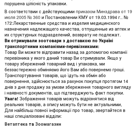
порушена цілісність упаковки.
В соответствии с действующими
приказом Минздрава от 19
июля 2005 № 360
и Постановлении КМУ от 19.03.1994 г.. №
172:Лекарственные средства и изделия медицинского
назначения надлежащего качества, отпущенные из аптек и
их структурных подразделений, возврату не подлежат.
Ви отримували зоотовари з доставкою по Україні
транспортними компаніями-перевізниками:
Товар Ви можете відправити назад за допомогою компанії
перевізника у якого даний товар Ви отримували. Якщо у
товару збережений товарний вид і упаковка, ми
беззастережно обміняємо його Вам або повернемо гроші.
Транспортування товарів, що їдуть на обмін або
повернення, здійснюється за рахунок покупця протягом 14
днів з дня продажу за умови збереження товарного вигляду
і наявності документів, що підтверджують факт покупки.
Увага!
Зображення товарів можуть відрізнятися від
реальних товарів, а опису можуть бути не актуальними,
Для найбільш повної інформації про товар, звертайтеся в
наші спеціалізовані відділи:
Ветаптека
та
Зоомагазин