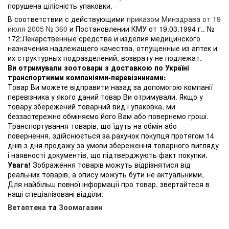
порушена цілісність упаковки.
В соответствии с действующими
приказом Минздрава от 19
июля 2005 № 360
и Постановлении КМУ от 19.03.1994 г.. №
172:Лекарственные средства и изделия медицинского
назначения надлежащего качества, отпущенные из аптек и
их структурных подразделений, возврату не подлежат.
Ви отримували зоотовари з доставкою по Україні
транспортними компаніями-перевізниками:
Товар Ви можете відправити назад за допомогою компанії
перевізника у якого даний товар Ви отримували. Якщо у
товару збережений товарний вид і упаковка, ми
беззастережно обміняємо його Вам або повернемо гроші.
Транспортування товарів, що їдуть на обмін або
повернення, здійснюється за рахунок покупця протягом 14
днів з дня продажу за умови збереження товарного вигляду
і наявності документів, що підтверджують факт покупки.
Увага!
Зображення товарів можуть відрізнятися від
реальних товарів, а опису можуть бути не актуальними,
Для найбільш повної інформації про товар, звертайтеся в
наші спеціалізовані відділи:
Ветаптека
та
Зоомагазин