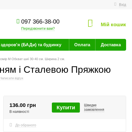
техніку
Вхід
097 366-38-00
Мій кошик
0
Передзвонити вам?
здоров'я (БАДи) та будинку
Оплата
Доставка
озмір M Обхват шиї 30-40 см. Ширина 2 см.
нням і Сталевою Пряжкою
Написати відгук
136.00 грн
Швидке
Купити
замовлення
В наявності
До обраного