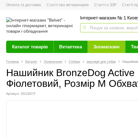
Оплата та доставка
Статті про ветеринарію
Статті о ЗЗР
Статті про 
Інтернет-магазин № 1 Киэву
Каталог товарів
Ветаптека
Зоомагазин
Тв
Головна
Каталог
Зоомагазин
Собаки
амуніція для собак
Нашийник 
Нашийник BronzeDog Active
Фіолетовий, Розмір M Обхва
Артикул: 33/1307/Т