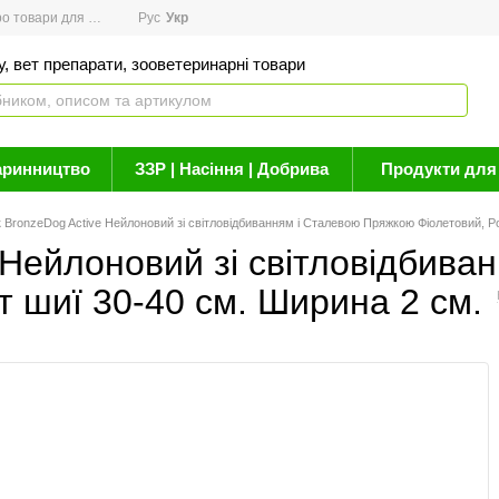
товари для здоров'я
Рус
Новини
Укр
Акції
Бренди
Контакти
Статті про 
, вет препарати, зооветеринарні товари
аринництво
ЗЗР | Насіння | Добрива
Продукти для 
BronzeDog Active Нейлоновий зі світловідбиванням і Сталевою Пряжкою Фіолетовий, Р
 Нейлоновий зі світловідбива
т шиї 30-40 см. Ширина 2 см.