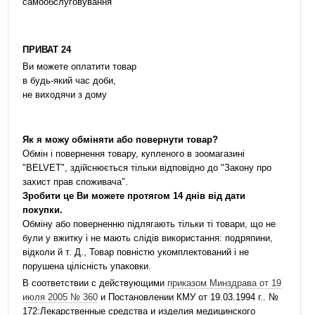
самообслуговування
ПРИВАТ 24
Ви можете оплатити товар
в будь-який час доби,
не виходячи з дому
Як я можу обміняти або повернути товар?
Обмін і повернення товару, купленого в зоомагазині
"BELVET", здійснюється тільки відповідно до "Закону про
захист прав споживача".
Зробити це Ви можете протягом 14 днів від дати
покупки.
Обміну або поверненню підлягають тільки ті товари, що не
були у вжитку і не мають слідів використання: подряпини,
відколи й т. Д., Товар повністю укомплектований і не
порушена цілісність упаковки.
В соответствии с действующими
приказом Минздрава от 19
июля 2005 № 360
и Постановлении КМУ от 19.03.1994 г.. №
172:Лекарственные средства и изделия медицинского