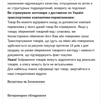
назначения надлежащего качества, отпущенные из аптек и
их структурных подразделений, возврату не подлежат.
Ви отримували зоотовари з доставкою по Україні
транспортними компаніями-перевізниками:
Товар Ви можете відправити назад за допомогою компанії
перевізника у якого даний товар Ви отримували. Якщо у
товару збережений товарний вид і упаковка, ми
беззастережно обміняємо його Вам або повернемо гроші.
Транспортування товарів, що їдуть на обмін або повернення,
здійснюється за рахунок покупця протягом 14 днів з дня
продажу за умови збереження товарного вигляду і наявності
документів, що підтверджують факт покупки.
Увага!
Зображення товарів можуть відрізнятися від реальних
товарів, а опису можуть бути не актуальними,
Для найбільш повної інформації про товар, звертайтеся в
наші спеціалізовані відділи:
Ветаптека
та
Зоомагазин
Ветеринарне обладнання