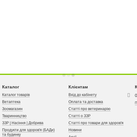
Каталог
Клієнтам
Каталог товарів
Вхід до кабінету
Ветаптека
Оплата та доставка
П
Зоомагазин
Статті про ветеринарію
Тваринництво
Статті о ЗЗР
ЗЗР | Насіння | Добрива
Статті про товари для здоров'я
Продукти для здоров'я (БАДи)
Новини
та будинку