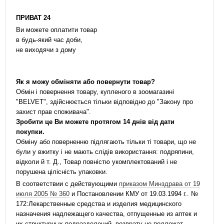
ПРИВАТ 24
Ви можете оплатити товар
в будь-який час доби,
не виходячи з дому
Як я можу обміняти або повернути товар?
Обмін і повернення товару, купленого в зоомагазині
"BELVET", здійснюється тільки відповідно до "Закону про
захист прав споживача".
Зробити це Ви можете протягом 14 днів від дати
покупки.
Обміну або поверненню підлягають тільки ті товари, що не
були у вжитку і не мають слідів використання: подряпини,
відколи й т. Д., Товар повністю укомплектований і не
порушена цілісність упаковки.
В соответствии с действующими
приказом Минздрава от 19
июля 2005 № 360
и Постановлении КМУ от 19.03.1994 г.. №
172:Лекарственные средства и изделия медицинского
назначения надлежащего качества, отпущенные из аптек и
их структурных подразделений, возврату не подлежат.