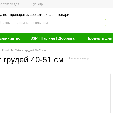
товари для здоров'я
Рус
Новини
Укр
Акції
Бренди
Контакти
Статті про 
, вет препарати, зооветеринарні товари
аринництво
ЗЗР | Насіння | Добрива
Продукти для 
 Розмір М, Обхват грудей 40-51 см.
 грудей 40-51 см.
Написати відгук