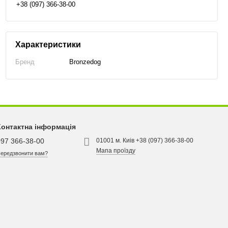
+38 (097) 366-38-00
Характеристики
Бренд
Bronzedog
Контактна інформація
097 366-38-00
01001 м. Киів +38 (097) 366-38-00
Мапа проїзду
ередзвонити вам?