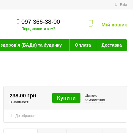
техніку
Вхід
097 366-38-00
Мій кошик
0
Передзвонити вам?
здоров'я (БАДи) та будинку
Оплата
Доставка
238.00 грн
Швидке
Купити
замовлення
В наявності
До обраного