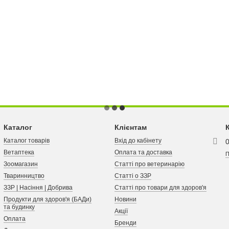
Каталог
Клієнтам
Каталог товарів
Вхід до кабінету
Ветаптека
Оплата та доставка
П
Зоомагазин
Статті про ветеринарію
Тваринництво
Статті о ЗЗР
ЗЗР | Насіння | Добрива
Статті про товари для здоров'я
Продукти для здоров'я (БАДи)
Новини
та будинку
Акції
Оплата
Бренди