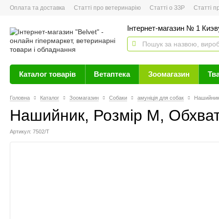
Оплата та доставка
Статті про ветеринарію
Статті о ЗЗР
Статті про 
Інтернет-магазин № 1 Киэву
Каталог товарів
Ветаптека
Зоомагазин
Тв
Головна
Каталог
Зоомагазин
Собаки
амуніція для собак
Нашийник,
Нашийник, Розмір М, Обхват
Артикул: 7502/Т