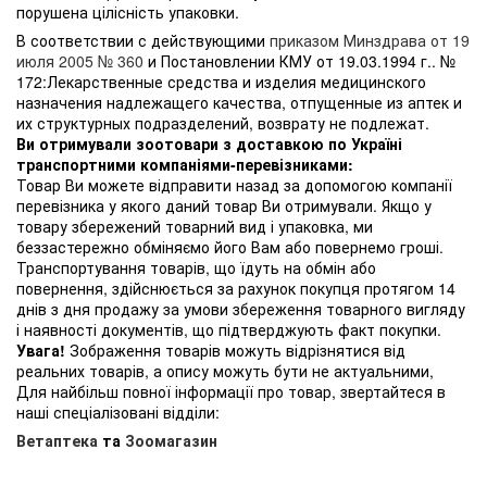
порушена цілісність упаковки.
В соответствии с действующими
приказом Минздрава от 19
июля 2005 № 360
и Постановлении КМУ от 19.03.1994 г.. №
172:Лекарственные средства и изделия медицинского
назначения надлежащего качества, отпущенные из аптек и
их структурных подразделений, возврату не подлежат.
Ви отримували зоотовари з доставкою по Україні
транспортними компаніями-перевізниками:
Товар Ви можете відправити назад за допомогою компанії
перевізника у якого даний товар Ви отримували. Якщо у
товару збережений товарний вид і упаковка, ми
беззастережно обміняємо його Вам або повернемо гроші.
Транспортування товарів, що їдуть на обмін або
повернення, здійснюється за рахунок покупця протягом 14
днів з дня продажу за умови збереження товарного вигляду
і наявності документів, що підтверджують факт покупки.
Увага!
Зображення товарів можуть відрізнятися від
реальних товарів, а опису можуть бути не актуальними,
Для найбільш повної інформації про товар, звертайтеся в
наші спеціалізовані відділи:
Ветаптека
та
Зоомагазин