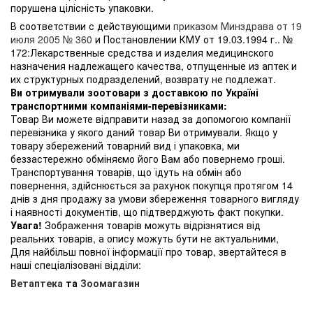
порушена цілісність упаковки.
В соответствии с действующими
приказом Минздрава от 19
июля 2005 № 360
и Постановлении КМУ от 19.03.1994 г.. №
172:Лекарственные средства и изделия медицинского
назначения надлежащего качества, отпущенные из аптек и
их структурных подразделений, возврату не подлежат.
Ви отримували зоотовари з доставкою по Україні
транспортними компаніями-перевізниками:
Товар Ви можете відправити назад за допомогою компанії
перевізника у якого даний товар Ви отримували. Якщо у
товару збережений товарний вид і упаковка, ми
беззастережно обміняємо його Вам або повернемо гроші.
Транспортування товарів, що їдуть на обмін або
повернення, здійснюється за рахунок покупця протягом 14
днів з дня продажу за умови збереження товарного вигляду
і наявності документів, що підтверджують факт покупки.
Увага!
Зображення товарів можуть відрізнятися від
реальних товарів, а опису можуть бути не актуальними,
Для найбільш повної інформації про товар, звертайтеся в
наші спеціалізовані відділи:
Ветаптека
та
Зоомагазин