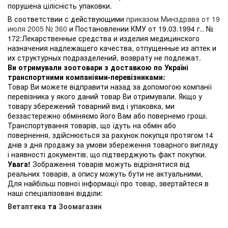
порушена цілісність упаковки.
В соответствии с действующими
приказом Минздрава от 19
июля 2005 № 360
и Постановлении КМУ от 19.03.1994 г.. №
172:Лекарственные средства и изделия медицинского
назначения надлежащего качества, отпущенные из аптек и
их структурных подразделений, возврату не подлежат.
Ви отримували зоотовари з доставкою по Україні
транспортними компаніями-перевізниками:
Товар Ви можете відправити назад за допомогою компанії
перевізника у якого даний товар Ви отримували. Якщо у
товару збережений товарний вид і упаковка, ми
беззастережно обміняємо його Вам або повернемо гроші.
Транспортування товарів, що їдуть на обмін або
повернення, здійснюється за рахунок покупця протягом 14
днів з дня продажу за умови збереження товарного вигляду
і наявності документів, що підтверджують факт покупки.
Увага!
Зображення товарів можуть відрізнятися від
реальних товарів, а опису можуть бути не актуальними,
Для найбільш повної інформації про товар, звертайтеся в
наші спеціалізовані відділи:
Ветаптека
та
Зоомагазин