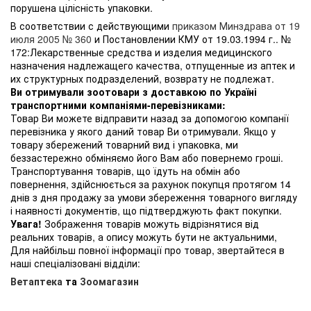
порушена цілісність упаковки.
В соответствии с действующими
приказом Минздрава от 19
июля 2005 № 360
и Постановлении КМУ от 19.03.1994 г.. №
172:Лекарственные средства и изделия медицинского
назначения надлежащего качества, отпущенные из аптек и
их структурных подразделений, возврату не подлежат.
Ви отримували зоотовари з доставкою по Україні
транспортними компаніями-перевізниками:
Товар Ви можете відправити назад за допомогою компанії
перевізника у якого даний товар Ви отримували. Якщо у
товару збережений товарний вид і упаковка, ми
беззастережно обміняємо його Вам або повернемо гроші.
Транспортування товарів, що їдуть на обмін або
повернення, здійснюється за рахунок покупця протягом 14
днів з дня продажу за умови збереження товарного вигляду
і наявності документів, що підтверджують факт покупки.
Увага!
Зображення товарів можуть відрізнятися від
реальних товарів, а опису можуть бути не актуальними,
Для найбільш повної інформації про товар, звертайтеся в
наші спеціалізовані відділи:
Ветаптека
та
Зоомагазин