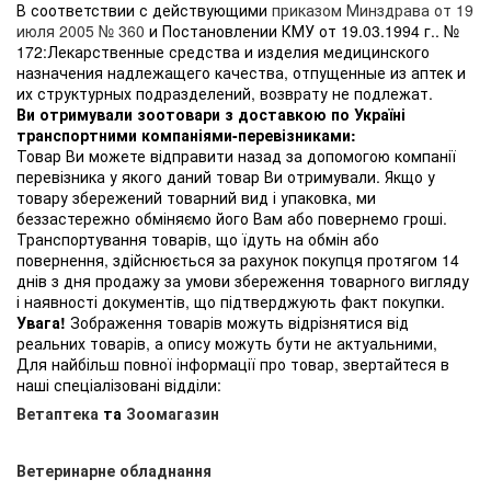
В соответствии с действующими
приказом Минздрава от 19
июля 2005 № 360
и Постановлении КМУ от 19.03.1994 г.. №
172:Лекарственные средства и изделия медицинского
назначения надлежащего качества, отпущенные из аптек и
их структурных подразделений, возврату не подлежат.
Ви отримували зоотовари з доставкою по Україні
транспортними компаніями-перевізниками:
Товар Ви можете відправити назад за допомогою компанії
перевізника у якого даний товар Ви отримували. Якщо у
товару збережений товарний вид і упаковка, ми
беззастережно обміняємо його Вам або повернемо гроші.
Транспортування товарів, що їдуть на обмін або
повернення, здійснюється за рахунок покупця протягом 14
днів з дня продажу за умови збереження товарного вигляду
і наявності документів, що підтверджують факт покупки.
Увага!
Зображення товарів можуть відрізнятися від
реальних товарів, а опису можуть бути не актуальними,
Для найбільш повної інформації про товар, звертайтеся в
наші спеціалізовані відділи:
Ветаптека
та
Зоомагазин
Ветеринарне обладнання