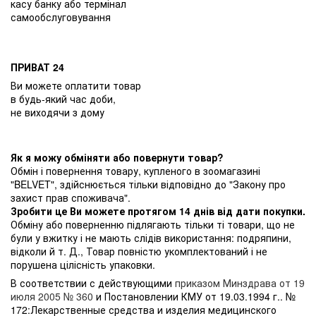
касу банку або термінал
самообслуговування
ПРИВАТ 24
Ви можете оплатити товар
в будь-який час доби,
не виходячи з дому
Як я можу обміняти або повернути товар?
Обмін і повернення товару, купленого в зоомагазині
"BELVET", здійснюється тільки відповідно до "Закону про
захист прав споживача".
Зробити це Ви можете протягом 14 днів від дати покупки.
Обміну або поверненню підлягають тільки ті товари, що не
були у вжитку і не мають слідів використання: подряпини,
відколи й т. Д., Товар повністю укомплектований і не
порушена цілісність упаковки.
В соответствии с действующими
приказом Минздрава от 19
июля 2005 № 360
и Постановлении КМУ от 19.03.1994 г.. №
172:Лекарственные средства и изделия медицинского