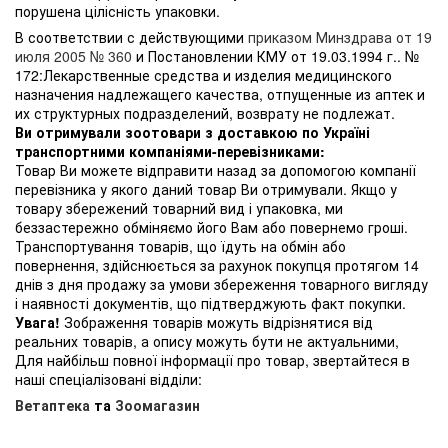
порушена цілісність упаковки.
В соответствии с действующими
приказом Минздрава от 19
июля 2005 № 360
и Постановлении КМУ от 19.03.1994 г.. №
172:Лекарственные средства и изделия медицинского
назначения надлежащего качества, отпущенные из аптек и
их структурных подразделений, возврату не подлежат.
Ви отримували зоотовари з доставкою по Україні
транспортними компаніями-перевізниками:
Товар Ви можете відправити назад за допомогою компанії
перевізника у якого даний товар Ви отримували. Якщо у
товару збережений товарний вид і упаковка, ми
беззастережно обміняємо його Вам або повернемо гроші.
Транспортування товарів, що їдуть на обмін або
повернення, здійснюється за рахунок покупця протягом 14
днів з дня продажу за умови збереження товарного вигляду
і наявності документів, що підтверджують факт покупки.
Увага!
Зображення товарів можуть відрізнятися від
реальних товарів, а опису можуть бути не актуальними,
Для найбільш повної інформації про товар, звертайтеся в
наші спеціалізовані відділи:
Ветаптека
та
Зоомагазин