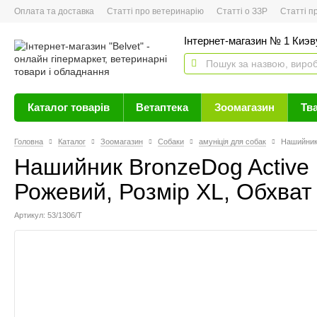
Оплата та доставка
Статті про ветеринарію
Статті о ЗЗР
Статті про 
Інтернет-магазин № 1 Киэву
Каталог товарів
Ветаптека
Зоомагазин
Тв
Головна
Каталог
Зоомагазин
Собаки
амуніція для собак
Нашийник 
Нашийник BronzeDog Active 
Рожевий, Розмір ХL, Обхват 
Артикул: 53/1306/Т