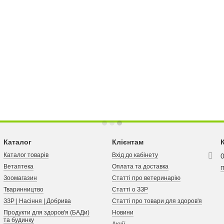
Каталог
Клієнтам
Каталог товарів
Вхід до кабінету
Ветаптека
Оплата та доставка
П
Зоомагазин
Статті про ветеринарію
Тваринництво
Статті о ЗЗР
ЗЗР | Насіння | Добрива
Статті про товари для здоров'я
Продукти для здоров'я (БАДи)
Новини
та будинку