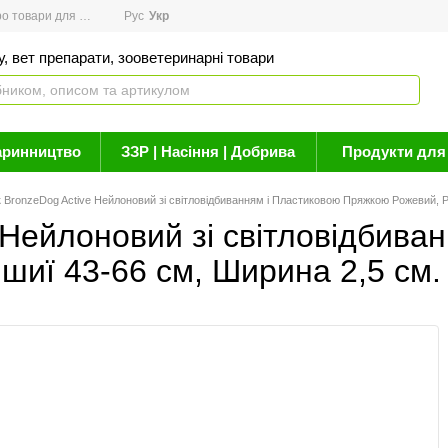
товари для здоров'я
Рус
Новини
Укр
Акції
Бренди
Контакти
Статті про 
, вет препарати, зооветеринарні товари
аринництво
ЗЗР | Насіння | Добрива
Продукти для 
BronzeDog Active Нейлоновий зі світловідбиванням і Пластиковою Пряжкою Рожевий, Ро
Нейлоновий зі світловідбива
шиї 43-66 см, Ширина 2,5 см.