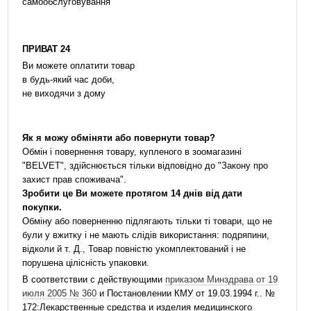
самообслуговування
ПРИВАТ 24
Ви можете оплатити товар
в будь-який час доби,
не виходячи з дому
Як я можу обміняти або повернути товар?
Обмін і повернення товару, купленого в зоомагазині
"BELVET", здійснюється тільки відповідно до "Закону про
захист прав споживача".
Зробити це Ви можете протягом 14 днів від дати
покупки.
Обміну або поверненню підлягають тільки ті товари, що не
були у вжитку і не мають слідів використання: подряпини,
відколи й т. Д., Товар повністю укомплектований і не
порушена цілісність упаковки.
В соответствии с действующими
приказом Минздрава от 19
июля 2005 № 360
и Постановлении КМУ от 19.03.1994 г.. №
172:Лекарственные средства и изделия медицинского