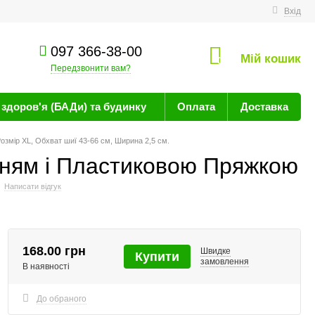
техніку
Вхід
097 366-38-00
Мій кошик
0
Передзвонити вам?
здоров'я (БАДи) та будинку
Оплата
Доставка
змір ХL, Обхват шиї 43-66 см, Ширина 2,5 см.
нням і Пластиковою Пряжкою
Написати відгук
168.00 грн
Швидке
Купити
замовлення
В наявності
До обраного