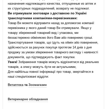
назначения надлежащего качества, отпущенные из аптек и
их структурных подразделений, возврату не подлежат.
Ви отримували зоотовари з доставкою по Україні
транспортними компаніями-перевізниками:
Товар Ви можете відправити назад за допомогою компанії
перевізника у якого даний товар Ви отримували. Якщо у
товару збережений товарний вид і упаковка, ми
беззастережно обміняємо його Вам або повернемо гроші.
Транспортування товарів, що їдуть на обмін або повернення,
здійснюється за рахунок покупця протягом 14 днів з дня
продажу за умови збереження товарного вигляду і наявності
документів, що підтверджують факт покупки.
Увага!
Зображення товарів можуть відрізнятися від реальних
товарів, а опису можуть бути не актуальними,
Для найбільш повної інформації про товар, звертайтеся в
наші спеціалізовані відділи:
Ветаптека
та
Зоомагазин
Ветеринарне обладнання