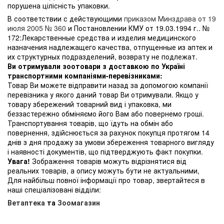
порушена цілісність упаковки.
В соответствии с действующими
приказом Минздрава от 19
июля 2005 № 360
и Постановлении КМУ от 19.03.1994 г.. №
172:Лекарственные средства и изделия медицинского
назначения надлежащего качества, отпущенные из аптек и
их структурных подразделений, возврату не подлежат.
Ви отримували зоотовари з доставкою по Україні
транспортними компаніями-перевізниками:
Товар Ви можете відправити назад за допомогою компанії
перевізника у якого даний товар Ви отримували. Якщо у
товару збережений товарний вид і упаковка, ми
беззастережно обміняємо його Вам або повернемо гроші.
Транспортування товарів, що їдуть на обмін або
повернення, здійснюється за рахунок покупця протягом 14
днів з дня продажу за умови збереження товарного вигляду
і наявності документів, що підтверджують факт покупки.
Увага!
Зображення товарів можуть відрізнятися від
реальних товарів, а опису можуть бути не актуальними,
Для найбільш повної інформації про товар, звертайтеся в
наші спеціалізовані відділи:
Ветаптека
та
Зоомагазин