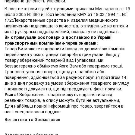
порушена цілісність упаковки.
В соответствии с действующими
приказом Минздрава от 19
июля 2005 № 360
и Постановлении КМУ от 19.03.1994 г.. №
172:Лекарственные средства и изделия медицинского
назначения надлежащего качества, отпущенные из аптек и
их структурных подразделений, возврату не подлежат.
Ви отримували зоотовари з доставкою по Україні
транспортними компаніями-перевізниками:
Товар Ви можете відправити назад за допомогою компанії
перевізника у якого даний товар Ви отримували. Якщо у
товару збережений товарний вид і упаковка, ми
беззастережно обміняємо його Вам або повернемо гроші.
Транспортування товарів, що їдуть на обмін або
повернення, здійснюється за рахунок покупця протягом 14
днів з дня продажу за умови збереження товарного вигляду
і наявності документів, що підтверджують факт покупки.
Увага!
Зображення товарів можуть відрізнятися від
реальних товарів, а опису можуть бути не актуальними,
Для найбільш повної інформації про товар, звертайтеся в
наші спеціалізовані відділи:
Ветаптека
та
Зоомагазин
Ветеринарне обладнання